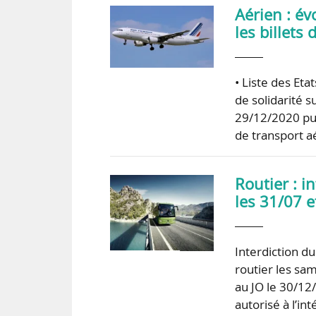
Aérien : év
les billets 
• Liste des Eta
de solidarité su
29/12/2020 pub
de transport aé
Routier : 
les 31/07 
Interdiction d
routier les sa
au JO le 30/12
autorisé à l’i