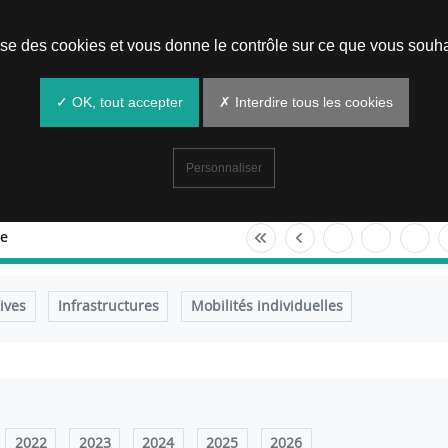
Prendre un rendez-vous
lise des cookies et vous donne le contrôle sur ce que vous souha
✓ OK, tout accepter
✗ Interdire tous les cookies
Personnaliser
e
tives
Infrastructures
Mobilités individuelles
2022
2023
2024
2025
2026