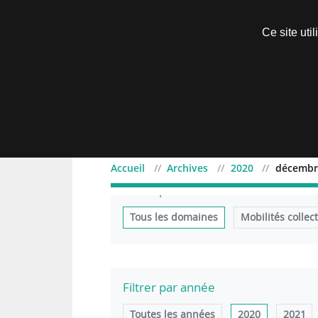
Découvrir sans engagement
Ce site uti
Menu
Accueil
Archives
2020
décembr
Filtrer par domaine
Tous les domaines
Mobilités collec
Filtrer par année
Toutes les années
2020
2021