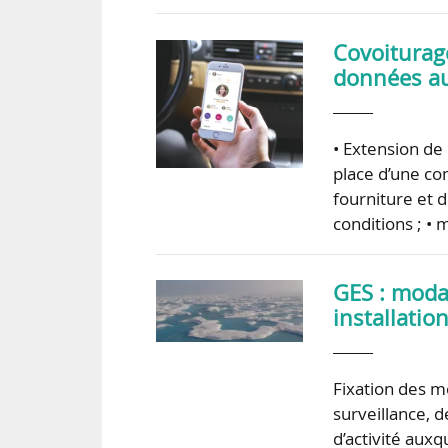
Covoiturage
données a
• Extension de 
place d’une co
fourniture et 
conditions ; • 
GES : moda
installati
Fixation des m
surveillance, 
d’activité aux