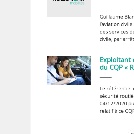
Guillaume Blan
l’aviation civi
des services de
civile, par ar
Exploitant 
du CQP « R
Le référentiel
sécurité routiè
04/12/2020 pub
relatif à ce C