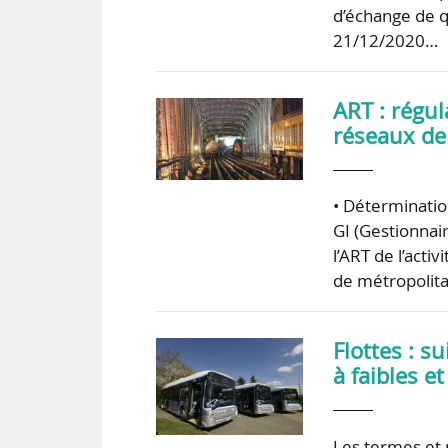
d’échange de q
21/12/2020…
ART : régul
réseaux de
• Déterminatio
GI (Gestionnair
l’ART de l’acti
de métropolita
Flottes : s
à faibles e
Les termes et 