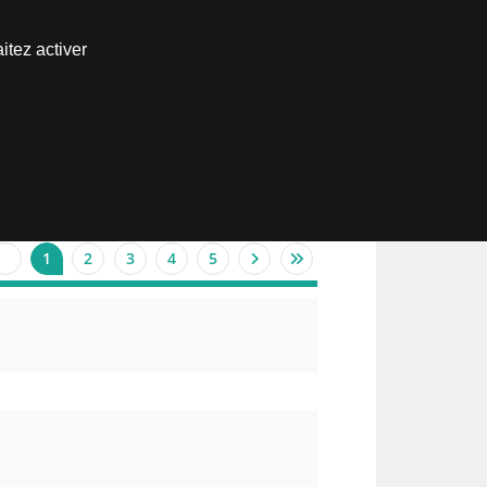
Nous joindre
itez activer
Espace abonné
1
2
3
4
5