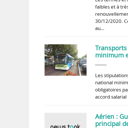
faibles et à tr
renouvellement
30/12/2020. Ce
au…
Transports 
minimum et
Les stipulation
national minim
obligatoires p
accord salarial
Aérien : Gu
principal de