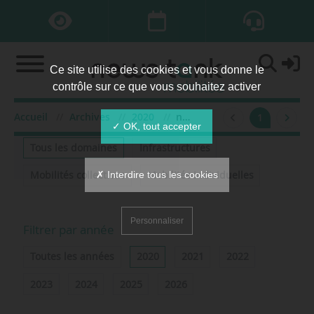
Ce site utilise des cookies et vous donne le
contrôle sur ce que vous souhaitez activer
Accueil
Archives
2020
novembre
1
Filtrer par domaine
✓ OK, tout accepter
Tous les domaines
Infrastructures
✗ Interdire tous les cookies
Mobilités collectives
Mobilités individuelles
Personnaliser
Filtrer par année
Toutes les années
2020
2021
2022
2023
2024
2025
2026