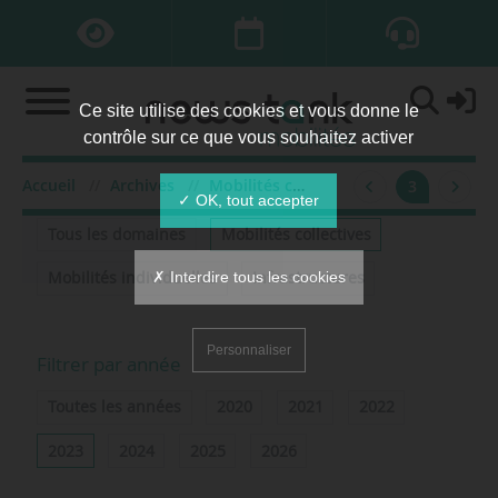
Ce site utilise des cookies et vous donne le
contrôle sur ce que vous souhaitez activer
Accueil
Archives
Mobilités collectives
2023
3
Filtrer par domaine
✓ OK, tout accepter
Tous les domaines
Mobilités collectives
✗ Interdire tous les cookies
Mobilités individuelles
Infrastructures
Personnaliser
Filtrer par année
Toutes les années
2020
2021
2022
2023
2024
2025
2026