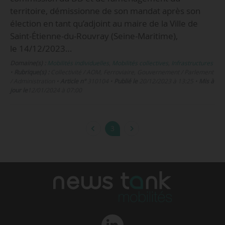
territoire, démissionne de son mandat après son
élection en tant qu’adjoint au maire de la Ville de
Saint-Étienne-du-Rouvray (Seine-Maritime),
le 14/12/2023…
Domaine(s) :
Mobilités individuelles
,
Mobilités collectives
,
Infrastructures
•
Rubrique(s) :
Collectivité / AOM, Ferroviaire, Gouvernement / Parlement
/ Administration
•
Article n°
310104
•
Publié le
20/12/2023 à 13:25
•
Mis à
jour le
12/01/2024 à 07:00
3