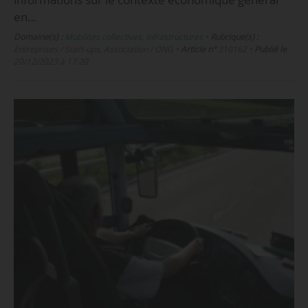
en…
Domaine(s) :
Mobilités collectives
,
Infrastructures
•
Rubrique(s) :
Entreprises / Start-ups, Association / ONG
•
Article n°
310162
•
Publié le
20/12/2023 à 17:20