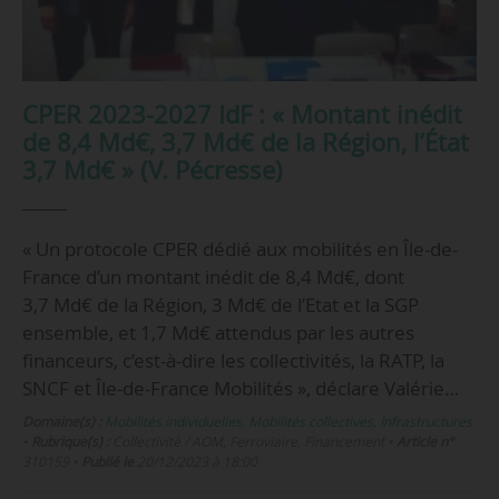
CPER 2023-2027 IdF : « Montant inédit
de 8,4 Md€, 3,7 Md€ de la Région, l’État
3,7 Md€ » (V. Pécresse)
« Un protocole CPER dédié aux mobilités en Île-de-
France d’un montant inédit de 8,4 Md€, dont
3,7 Md€ de la Région, 3 Md€ de l’Etat et la SGP
ensemble, et 1,7 Md€ attendus par les autres
financeurs, c’est-à-dire les collectivités, la RATP, la
SNCF et Île-de-France Mobilités », déclare Valérie…
Domaine(s) :
Mobilités individuelles
,
Mobilités collectives
,
Infrastructures
•
Rubrique(s) :
Collectivité / AOM, Ferroviaire, Financement
•
Article n°
310159
•
Publié le
20/12/2023 à 18:00