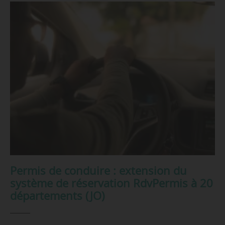
Permis de conduire : extension du
système de réservation RdvPermis à 20
départements (JO)