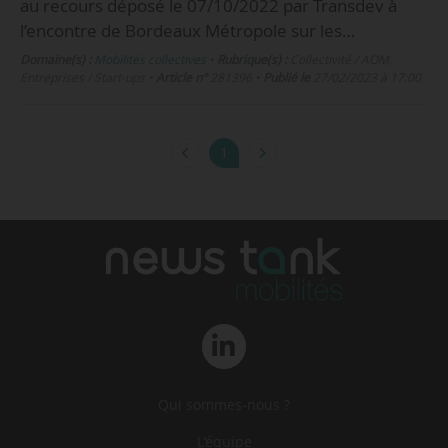
au recours déposé le 07/10/2022 par Transdev à
l’encontre de Bordeaux Métropole sur les…
Domaine(s) :
Mobilités collectives
•
Rubrique(s) :
Collectivité / AOM,
Entreprises / Start-ups
•
Article n°
281396
•
Publié le
27/02/2023 à 17:00
1
Qui sommes-nous ?
L‘équipe