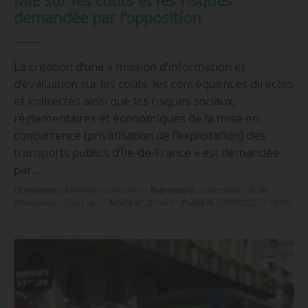
MIE sur les coûts et les risques
demandée par l’opposition
La création d’une « mission d’information et
d’évaluation sur les coûts, les conséquences directes
et indirectes ainsi que les risques sociaux,
règlementaires et économiques de la mise en
concurrence (privatisation de l’exploitation) des
transports publics d’Île-de-France » est demandée
par…
Domaine(s) :
Mobilités collectives
•
Rubrique(s) :
Collectivité / AOM,
Entreprises / Start-ups
•
Article n°
281434
•
Publié le
27/02/2023 à 18:45