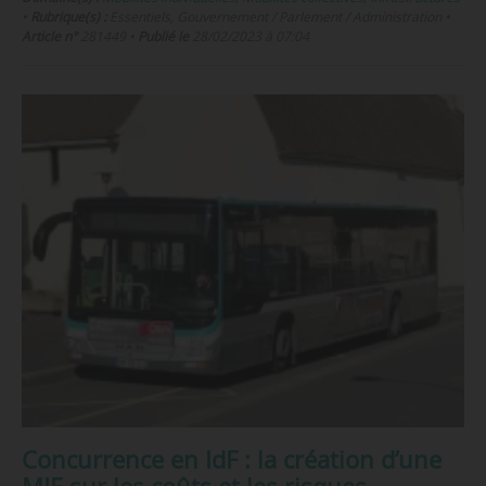
•
Rubrique(s) :
Essentiels, Gouvernement / Parlement / Administration
•
Article n°
281449
•
Publié le
28/02/2023 à 07:04
Concurrence en IdF : la création d’une