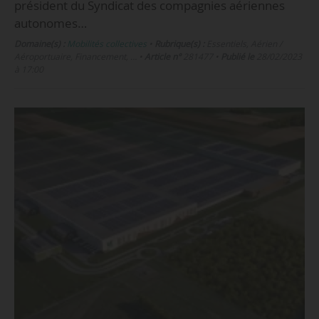
président du Syndicat des compagnies aériennes
autonomes…
Domaine(s) :
Mobilités collectives
•
Rubrique(s) :
Essentiels, Aérien /
Aéroportuaire, Financement, …
•
Article n°
281477
•
Publié le
28/02/2023
à 17:00