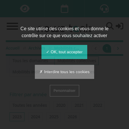
Ce site utilise des cookies et vous donne le
contrôle sur ce que vous souhaitez activer
Accueil
Archives
Mobilités collectives
2023
fév
1
Filtrer par domaine
✓ OK, tout accepter
Tous les domaines
Mobilités collectives
✗ Interdire tous les cookies
Mobilités individuelles
Infrastructures
Personnaliser
Filtrer par année
Toutes les années
2020
2021
2022
2023
2024
2025
2026