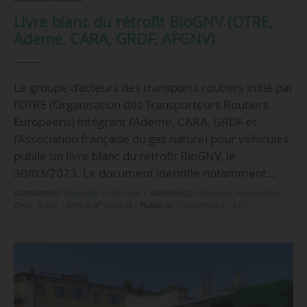
Livre blanc du rétrofit BioGNV (OTRE,
Ademe, CARA, GRDF, AFGNV)
Le groupe d’acteurs des transports routiers initié par
l’OTRE (Organisation des Transporteurs Routiers
Européens) intégrant l’Ademe, CARA, GRDF et
l’Association française du gaz naturel pour véhicules
publie un livre blanc du rétrofit BioGNV, le
30/03/2023. Le document identifie notamment…
Domaine(s) :
Mobilités collectives
•
Rubrique(s) :
Energies, Association /
ONG, Route
•
Article n°
284838
•
Publié le
31/03/2023 à 13:01