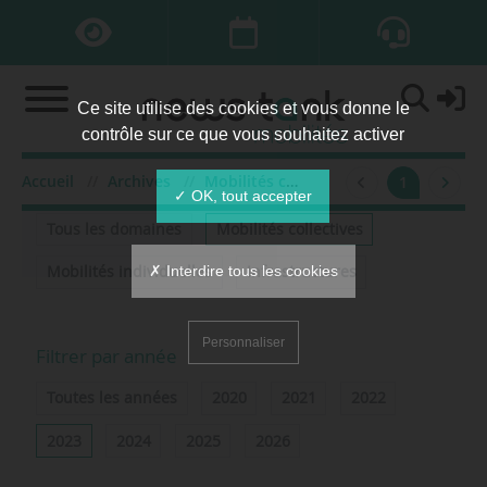
Ce site utilise des cookies et vous donne le
contrôle sur ce que vous souhaitez activer
Accueil
Archives
Mobilités collectives
2023
ma
1
Filtrer par domaine
✓ OK, tout accepter
Tous les domaines
Mobilités collectives
✗ Interdire tous les cookies
Mobilités individuelles
Infrastructures
Personnaliser
Filtrer par année
Toutes les années
2020
2021
2022
2023
2024
2025
2026