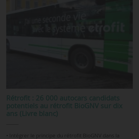
Rétrofit : 26 000 autocars candidats
potentiels au rétrofit BioGNV sur dix
ans (Livre blanc)
• Intégrer le principe du rétrofit BioGNV dans la