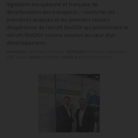
législation européenne et française de
décarbonation des transports ; • conforter les
premières analyses et les premiers retours
d’expérience de rétrofit BioGNV qui positionnent le
rétrofit BioGNV comme solution au cœur d’un
développement…
Domaine(s) :
Mobilités collectives
•
Rubrique(s) :
Energies, Association /
ONG, Route
•
Article n°
284835
•
Publié le
31/03/2023 à 13:00