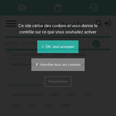
Ce site utilise des cookies et vous donne le
contrôle sur ce que vous souhaitez activer
Accueil
Archives
2023
mars
1
Filtrer par domaine
✓ OK, tout accepter
Tous les domaines
Mobilités collectives
✗ Interdire tous les cookies
Mobilités individuelles
Infrastructures
Personnaliser
Filtrer par année
Toutes les années
2020
2021
2022
2023
2024
2025
2026