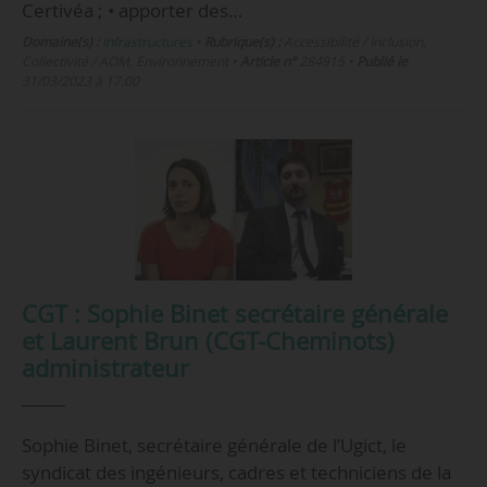
Certivéa ; • apporter des…
Domaine(s) :
Infrastructures
•
Rubrique(s) :
Accessibilité / Inclusion,
Collectivité / AOM, Environnement
•
Article n°
284915
•
Publié le
31/03/2023 à 17:00
CGT : Sophie Binet secrétaire générale
et Laurent Brun (CGT-Cheminots)
administrateur
Sophie Binet, secrétaire générale de l’Ugict, le
syndicat des ingénieurs, cadres et techniciens de la