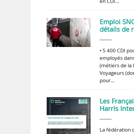
en CDI…
Emploi SNCF
détails de 
• 5 400 CDI po
employés dans 
(métiers de la 
Voyageurs (don
pour…
Les Françai
Harris Inte
La fédération d