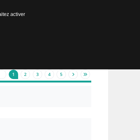
Nous joindre
itez activer
Espace abonné
1
2
3
4
5