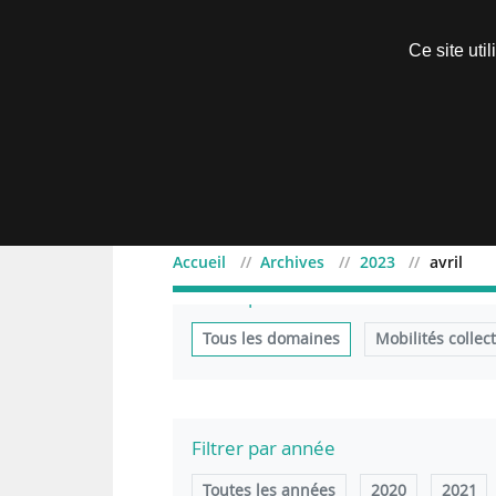
Découvrir sans engagement
Ce site uti
Menu
Accueil
Archives
2023
avril
Filtrer par domaine
Tous les domaines
Mobilités collec
Filtrer par année
Toutes les années
2020
2021