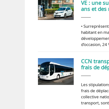
VE : une s
ans et des
• Surreprésent
habitant en mai
développement 
d’occasion, 24
CCN transpo
frais de dé
Les stipulation
frais de dépla
collective nati
transport, son