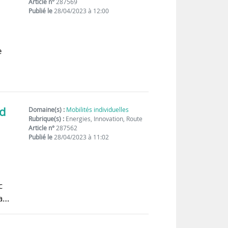
Article n°
287569
Publié le
28/04/2023 à 12:00
e
rd
Domaine(s) :
Mobilités individuelles
Rubrique(s) :
Energies, Innovation, Route
Article n°
287562
Publié le
28/04/2023 à 11:02
c
 a…