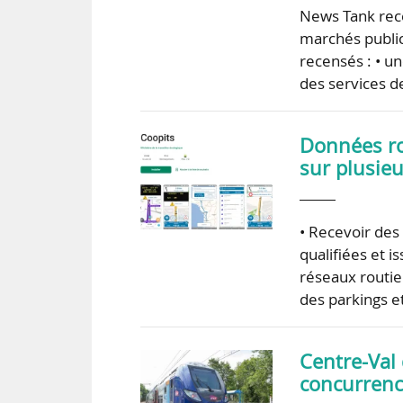
News Tank rece
marchés publics
recensés : • u
des services d
Données rou
sur plusie
• Recevoir des
qualifiées et i
réseaux routie
des parkings et
Centre-Val
concurrenc