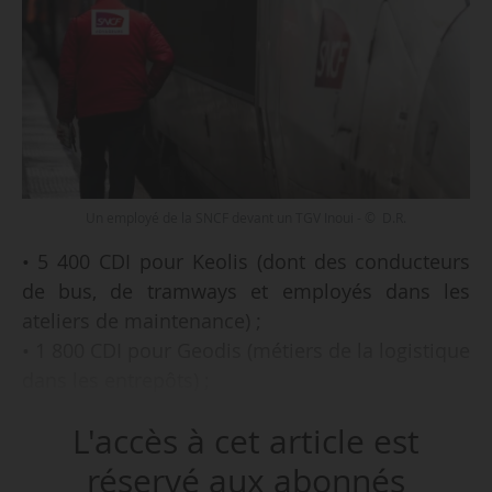
Un employé de la SNCF devant un TGV Inoui - © D.R.
• 5 400 CDI pour Keolis (dont des conducteurs
de bus, de tramways et employés dans les
ateliers de maintenance) ;
• 1 800 CDI pour Geodis (métiers de la logistique
dans les entrepôts) ;
• 3 500 CDI pour la filiale Voyageurs (dont 1 000
L'accès à cet article est
conducteurs et 1 000 mainteneurs) ;
• 2 900 CDI pour SNCF Réseau (dont environ
réservé aux abonnés