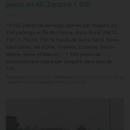
places en IdF, Zenpark 1 600
• 4 202 places de parkings opérée par Yespark sur
314 parkings en Île-de-France, (Paris Nord, 75010,
75017, 75018, 75019, Hauts-de-Seine Nord, Seine-
Saint-Denis, Val d’Oise, Yvelines, Essonne, Val-de-
Marne, Seine-et-Marne) ; • 1 600 places de
stationnement opéré par Zenpark dans plus de
100…
Domaine(s) :
Infrastructures
•
Rubrique(s) :
Entreprises / Start-ups, Route
•
Article n°
301615
•
Publié le
29/09/2023 à 15:00