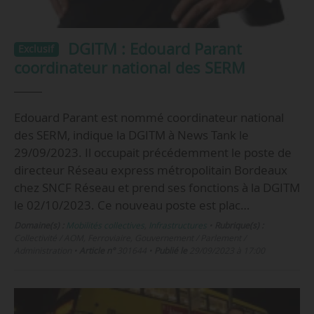
DGITM : Edouard Parant
Exclusif
coordinateur national des SERM
Edouard Parant est nommé coordinateur national
des SERM, indique la DGITM à News Tank le
29/09/2023. Il occupait précédemment le poste de
directeur Réseau express métropolitain Bordeaux
chez SNCF Réseau et prend ses fonctions à la DGITM
le 02/10/2023. Ce nouveau poste est plac…
Domaine(s) :
Mobilités collectives
,
Infrastructures
•
Rubrique(s) :
Collectivité / AOM, Ferroviaire, Gouvernement / Parlement /
Administration
•
Article n°
301644
•
Publié le
29/09/2023 à 17:00