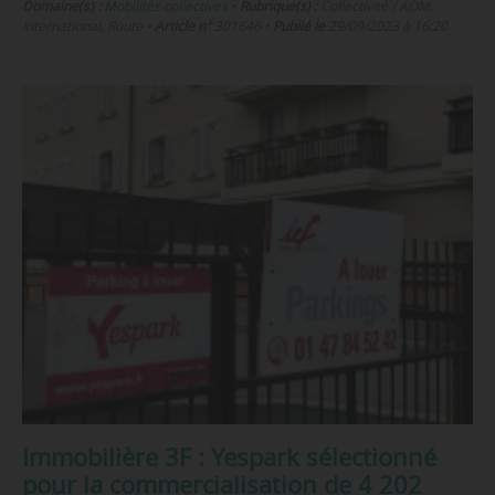
Domaine(s) :
Mobilités collectives
•
Rubrique(s) :
Collectivité / AOM,
International, Route
•
Article n°
301646
•
Publié le
29/09/2023 à 16:20
Immobilière 3F : Yespark sélectionné
pour la commercialisation de 4 202