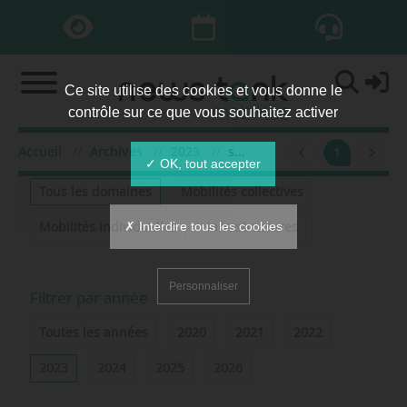
Ce site utilise des cookies et vous donne le
contrôle sur ce que vous souhaitez activer
Accueil
Archives
2023
septembre
1
Filtrer par domaine
✓ OK, tout accepter
Tous les domaines
Mobilités collectives
✗ Interdire tous les cookies
Mobilités individuelles
Infrastructures
Personnaliser
Filtrer par année
Toutes les années
2020
2021
2022
2023
2024
2025
2026