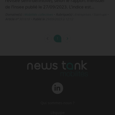
révisée semi-définitive), selon le rapport mensuel
de l’Insee publié le 27/09/2023. L’indice est…
Domaine(s) :
Mobilités collectives
•
Rubrique(s) :
Entreprises / Start-ups
•
Article n°
301618
•
Publié le
29/09/2023 à 12:12
1
Qui sommes-nous ?
L‘équipe