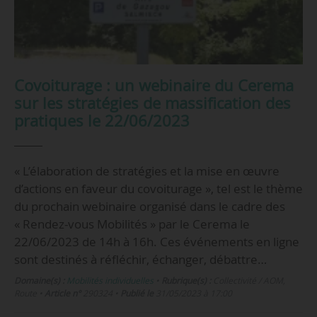
Covoiturage : un webinaire du Cerema
sur les stratégies de massification des
pratiques le 22/06/2023
« L’élaboration de stratégies et la mise en œuvre
d’actions en faveur du covoiturage », tel est le thème
du prochain webinaire organisé dans le cadre des
« Rendez-vous Mobilités » par le Cerema le
22/06/2023 de 14h à 16h. Ces événements en ligne
sont destinés à réfléchir, échanger, débattre…
Domaine(s) :
Mobilités individuelles
•
Rubrique(s) :
Collectivité / AOM,
Route
•
Article n°
290324
•
Publié le
31/05/2023 à 17:00