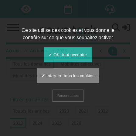
Ce site utilise des cookies et vous donne le
contrôle sur ce que vous souhaitez activer
Accueil
Archives
2023
mai
1
Filtrer par domaine
✓ OK, tout accepter
Tous les domaines
Mobilités collectives
✗ Interdire tous les cookies
Mobilités individuelles
Infrastructures
Personnaliser
Filtrer par année
Toutes les années
2020
2021
2022
2023
2024
2025
2026