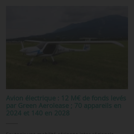
Avion électrique : 12 M€ de fonds levés
par Green Aerolease ; 70 appareils en
2024 et 140 en 2028