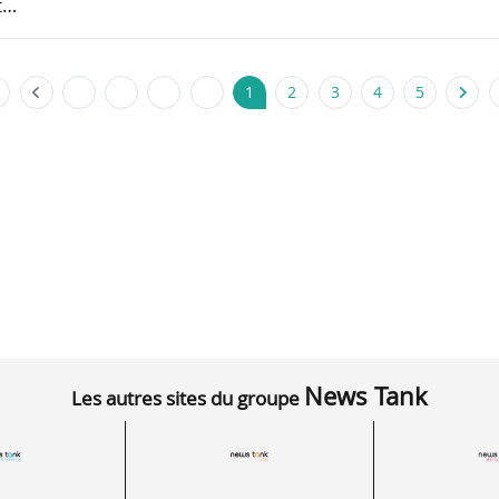
t…
1
2
3
4
5
News Tank
Les autres sites du groupe