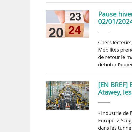
Pause hive
02/01/2024
Chers lecteurs
Mobilités pren
de retour le m
débuter l’anné
[EN BREF] 
Atawey, les
• Industrie de
Europe, à Szege
dans les tunnel