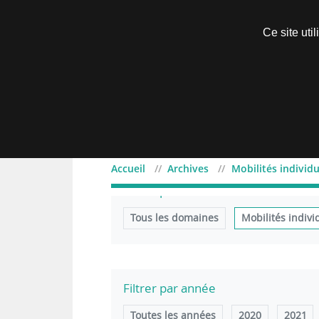
Découvrir sans engagement
Ce site uti
Menu
Accueil
Archives
Mobilités individu
Filtrer par domaine
Tous les domaines
Mobilités indivi
Filtrer par année
Toutes les années
2020
2021