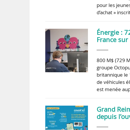
pour les jeune
d’achat » insc
Énergie : 
France sur 
800 M$ (729 M€
groupe Octopus
britannique le
de véhicules é
est menée au
Grand Reims
depuis l’o