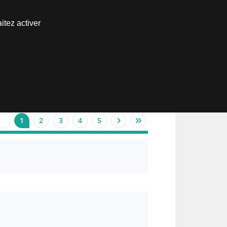
Nous joindre
itez activer
Espace abonné
1
2
3
4
5