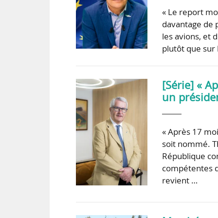
« Le report mo
davantage de p
les avions, et 
plutôt que sur
[Série] « A
un présiden
« Après 17 moi
soit nommé. Th
République com
compétentes du
revient …