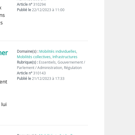
Article n°
310294
x
Publié le
22/12/2023 à 11:00
ans
es
mer
Domaine(s) :
Mobilités individuelles
,
Mobilités collectives
,
Infrastructures
Rubrique(s) :
Essentiels, Gouvernement /
Parlement / Administration, Régulation
Article n°
310143
Publié le
21/12/2023 à 17:33
dent
lui