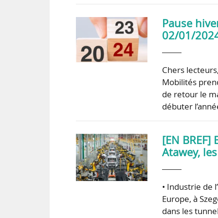
Pause hive
02/01/2024
Chers lecteurs
Mobilités pren
de retour le m
débuter l’anné
[EN BREF] 
Atawey, les
• Industrie de
Europe, à Szege
dans les tunnel