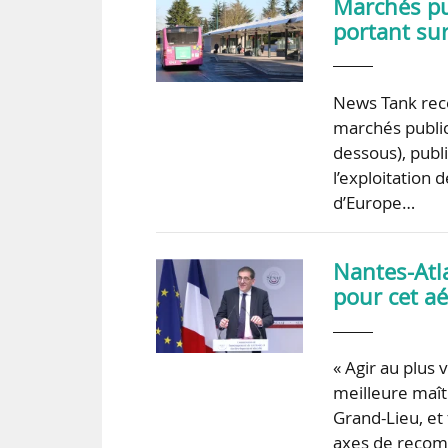
Marchés pub
portant sur
News Tank rece
marchés public
dessous), publ
l’exploitation 
d’Europe…
Nantes-Atla
pour cet aé
« Agir au plus 
meilleure maît
Grand-Lieu, et 
axes de recomm