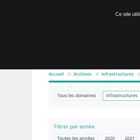
Découvrir sans engagement
Ce site uti
Menu
Accueil
Archives
Infrastructures
Filtrer par domaine
Tous les domaines
Infrastructures
Filtrer par année
Toutes les années
2020
2021