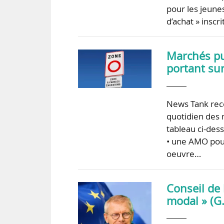
pour les jeune
d’achat » insc
Marchés pub
portant sur
News Tank recen
quotidien des 
tableau ci-dess
• une AMO pour
oeuvre…
Conseil de 
modal » (G.