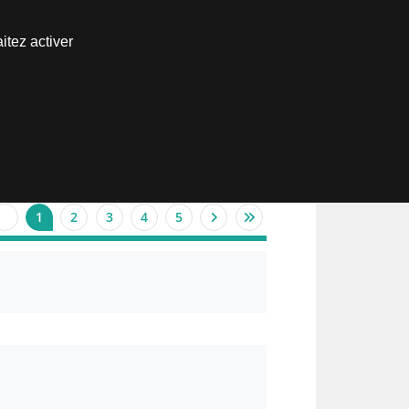
Nous joindre
itez activer
Espace abonné
1
2
3
4
5