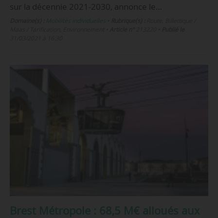
sur la décennie 2021-2030, annonce le…
Domaine(s) :
Mobilités individuelles
•
Rubrique(s) :
Route, Billettique /
Maas / Tarification, Environnement
•
Article n°
213220
•
Publié le
31/03/2021 à 16:30
Brest Métropole : 68,5 M€ alloués aux