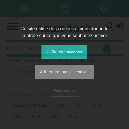
Ce site utilise des cookies et vous donne le
contrôle sur ce que vous souhaitez activer
Accueil
Archives
2021
mars
1
Filtrer par domaine
✓ OK, tout accepter
Tous les domaines
Mobilités collectives
✗ Interdire tous les cookies
Infrastructures
Mobilités individuelles
Personnaliser
Filtrer par année
Toutes les années
2020
2021
2022
2023
2024
2025
2026