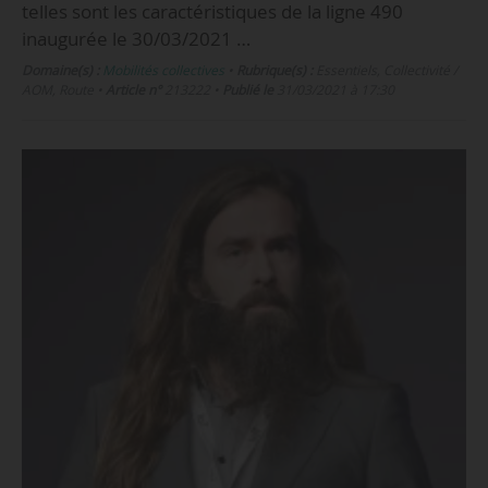
telles sont les caractéristiques de la ligne 490
inaugurée le 30/03/2021 …
Domaine(s) :
Mobilités collectives
•
Rubrique(s) :
Essentiels, Collectivité /
AOM, Route
•
Article n°
213222
•
Publié le
31/03/2021 à 17:30