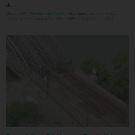
de…
Domaine(s) :
Mobilités individuelles
•
Rubrique(s) :
Environnement,
Europe, Route
•
Article n°
213229
•
Publié le
31/03/2021 à 17:00