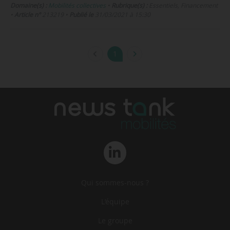
Domaine(s) :
Mobilités collectives
•
Rubrique(s) :
Essentiels, Financement
•
Article n°
213219
•
Publié le
31/03/2021 à 15:30
1
Qui sommes-nous ?
L‘équipe
Le groupe