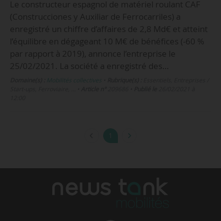
Le constructeur espagnol de matériel roulant CAF
(Construcciones y Auxiliar de Ferrocarriles) a
enregistré un chiffre d’affaires de 2,8 Md€ et atteint
l’équilibre en dégageant 10 M€ de bénéfices (-60 %
par rapport à 2019), annonce l’entreprise le
25/02/2021. La société a enregistré des…
Domaine(s) :
Mobilités collectives
•
Rubrique(s) :
Essentiels, Entreprises /
Start-ups, Ferroviaire, …
•
Article n°
209686
•
Publié le
26/02/2021 à
12:00
1