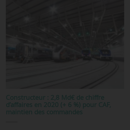
Constructeur : 2,8 Md€ de chiffre
d’affaires en 2020 (+ 6 %) pour CAF,
maintien des commandes