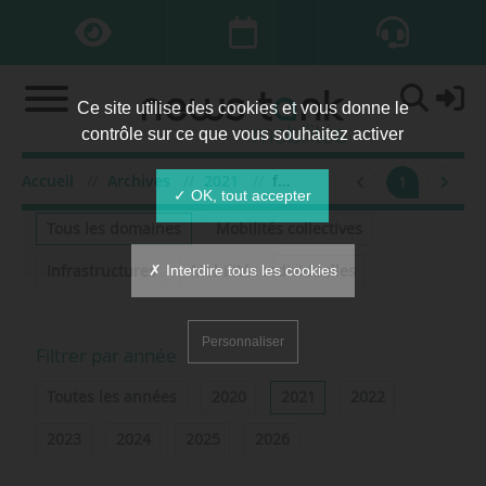
Ce site utilise des cookies et vous donne le
contrôle sur ce que vous souhaitez activer
Accueil
Archives
2021
février
1
Filtrer par domaine
✓ OK, tout accepter
Tous les domaines
Mobilités collectives
✗ Interdire tous les cookies
Infrastructures
Mobilités individuelles
Personnaliser
Filtrer par année
Toutes les années
2020
2021
2022
2023
2024
2025
2026