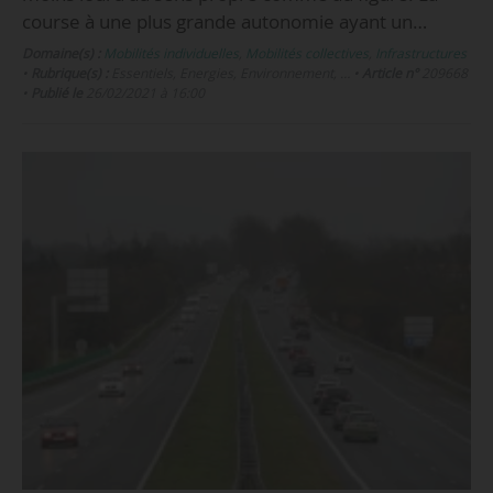
course à une plus grande autonomie ayant un…
Domaine(s) :
Mobilités individuelles
,
Mobilités collectives
,
Infrastructures
•
Rubrique(s) :
Essentiels, Energies, Environnement, …
•
Article n°
209668
•
Publié le
26/02/2021 à 16:00