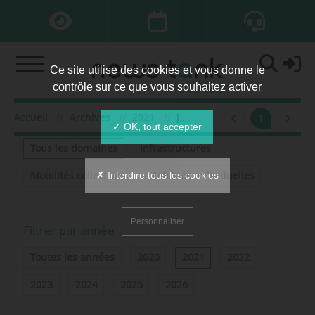
Ce site utilise des cookies et vous donne le
contrôle sur ce que vous souhaitez activer
Accueil
Archives
2021
juillet
1
Filtrer par domaine
✓ OK, tout accepter
Tous les domaines
Infrastructures
✗ Interdire tous les cookies
Mobilités collectives
Mobilités individuelles
Personnaliser
Filtrer par année
Toutes les années
2020
2021
2022
2023
2024
2025
2026