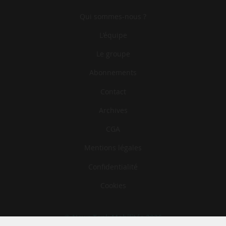
Qui sommes-nous ?
L‘équipe
Le groupe
Abonnements
Contact
Archives
CGA
Mentions légales
Confidentialité
Cookies
© News Tank Mobilités 2026