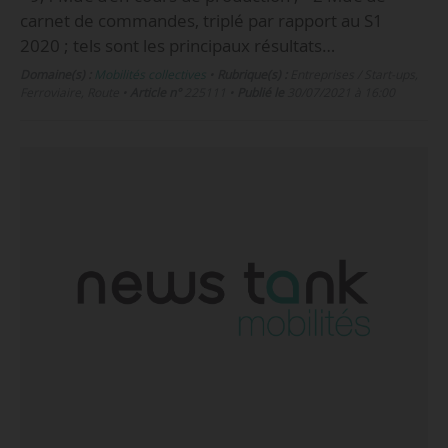
carnet de commandes, triplé par rapport au S1
2020 ; tels sont les principaux résultats…
Domaine(s) :
Mobilités collectives
•
Rubrique(s) :
Entreprises / Start-ups,
Ferroviaire, Route
•
Article n°
225111
•
Publié le
30/07/2021 à 16:00