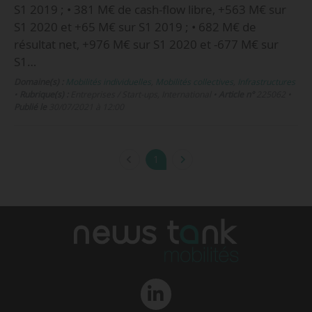
S1 2019 ; • 381 M€ de cash-flow libre, +563 M€ sur
S1 2020 et +65 M€ sur S1 2019 ; • 682 M€ de
résultat net, +976 M€ sur S1 2020 et -677 M€ sur
S1…
Domaine(s) :
Mobilités individuelles
,
Mobilités collectives
,
Infrastructures
•
Rubrique(s) :
Entreprises / Start-ups, International
•
Article n°
225062
•
Publié le
30/07/2021 à 12:00
1