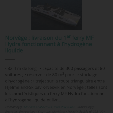
er
Norvège : livraison du 1
ferry MF
Hydra fonctionnant à l’hydrogène
liquide
• 82,4 m de long ; • capacité de 300 passagers et 80
3
voitures ; • réservoir de 80 m
pour le stockage
d’hydrogène ; • trajet sur la route triangulaire entre
Hjelmeland-Skipavik-Nesvik en Norvège ; telles sont
les caractéristiques du ferry MF Hydra fonctionnant
à l’hydrogène liquide et livr…
Domaine(s) :
Mobilités collectives
,
Infrastructures
•
Rubrique(s) :
Energies, Entreprises / Start-ups, Maritime / Fluvial
•
Article n°
225109
•