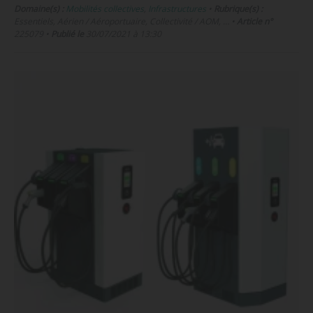
Domaine(s) :
Mobilités collectives
,
Infrastructures
•
Rubrique(s) :
Essentiels, Aérien / Aéroportuaire, Collectivité / AOM, …
•
Article n°
225079
•
Publié le
30/07/2021 à 13:30