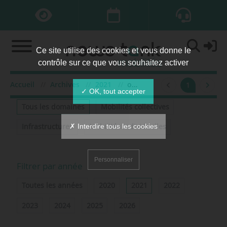
Ce site utilise des cookies et vous donne le
contrôle sur ce que vous souhaitez activer
Accueil
Archives
2021
octobre
1
Filtrer par domaine
✓ OK, tout accepter
Tous les domaines
Mobilités collectives
✗ Interdire tous les cookies
Infrastructures
Mobilités individuelles
Personnaliser
Filtrer par année
Toutes les années
2020
2021
2022
2023
2024
2025
2026