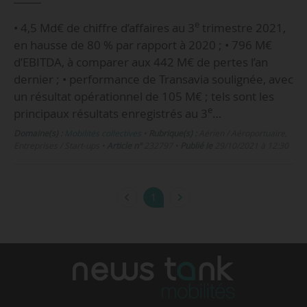
e
• 4,5 Md€ de chiffre d’affaires au 3
trimestre 2021,
en hausse de 80 % par rapport à 2020 ; • 796 M€
d’EBITDA, à comparer aux 442 M€ de pertes l’an
dernier ; • performance de Transavia soulignée, avec
un résultat opérationnel de 105 M€ ; tels sont les
e
principaux résultats enregistrés au 3
…
Domaine(s) :
Mobilités collectives
•
Rubrique(s) :
Aérien / Aéroportuaire,
Entreprises / Start-ups
•
Article n°
232797
•
Publié le
29/10/2021 à 12:30
1