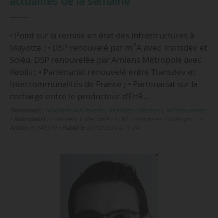
actualités de la semaine
• Point sur la remise en état des infrastructures à
2
Mayotte ; • DSP renouvelé par m
A avec Transdev et
Soléa, DSP renouvelée par Amiens Métropole avec
Keolis ; • Partenariat renouvelé entre Transdev et
Intercommunalités de France ; • Partenariat sur la
recharge entre le producteur d’EnR…
Domaine(s) :
Mobilités individuelles
,
Mobilités collectives
,
Infrastructures
•
Rubrique(s) :
Essentiels, Collectivité / AOM, Entreprises / Start-ups, …
•
Article n°
348379
•
Publié le
20/12/2024 à 11:24