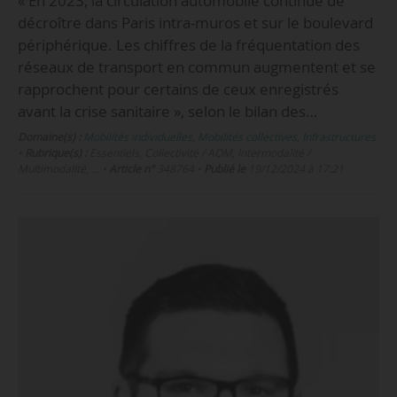
« En 2023, la circulation automobile continue de
décroître dans Paris intra-muros et sur le boulevard
périphérique. Les chiffres de la fréquentation des
réseaux de transport en commun augmentent et se
rapprochent pour certains de ceux enregistrés
avant la crise sanitaire », selon le bilan des…
Domaine(s) :
Mobilités individuelles
,
Mobilités collectives
,
Infrastructures
•
Rubrique(s) :
Essentiels, Collectivité / AOM, Intermodalité /
Multimodalité, …
•
Article n°
348764
•
Publié le
19/12/2024 à 17:21