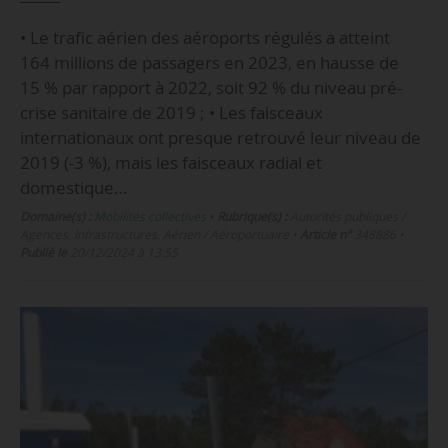
• Le trafic aérien des aéroports régulés a atteint
164 millions de passagers en 2023, en hausse de
15 % par rapport à 2022, soit 92 % du niveau pré-
crise sanitaire de 2019 ; • Les faisceaux
internationaux ont presque retrouvé leur niveau de
2019 (-3 %), mais les faisceaux radial et
domestique…
Domaine(s) :
Mobilités collectives
•
Rubrique(s) :
Autorités publiques /
Agences, Infrastructures, Aérien / Aéroportuaire
•
Article n°
348886
•
Publié le
20/12/2024 à 13:55