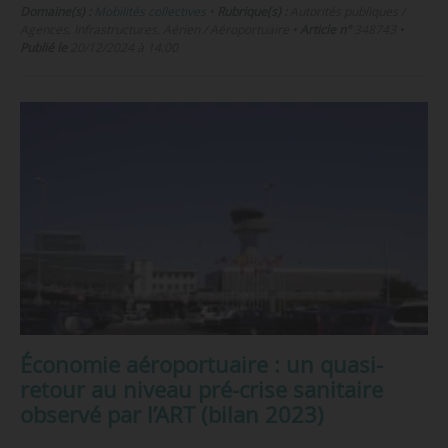
Domaine(s) :
Mobilités collectives
•
Rubrique(s) :
Autorités publiques /
Agences, Infrastructures, Aérien / Aéroportuaire
•
Article n°
348743
•
Publié le
20/12/2024 à 14:00
Économie aéroportuaire : un quasi-
retour au niveau pré-crise sanitaire
observé par l’ART (bilan 2023)