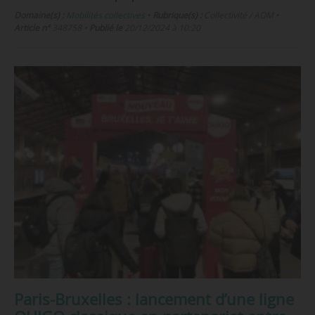
Domaine(s) :
Mobilités collectives
•
Rubrique(s) :
Collectivité / AOM
•
Article n°
348758
•
Publié le
20/12/2024 à 10:20
Paris-Bruxelles : lancement d’une ligne