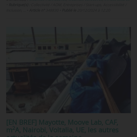
•
Rubrique(s) :
Collectivité / AOM, Entreprises / Start-ups, Accessibilité /
Inclusion, …
•
Article n°
348830
•
Publié le
20/12/2024 à 12:20
[EN BREF] Mayotte, Moove Lab, CAF,
2
m
A, Nairobi, Voltalia, UE, les autres