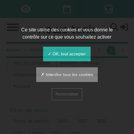
Ce site utilise des cookies et vous donne le
contrôle sur ce que vous souhaitez activer
Accueil
Archives
Mobilités collectives
2024
2
Filtrer par domaine
✓ OK, tout accepter
Tous les domaines
Mobilités collectives
✗ Interdire tous les cookies
Infrastructures
Mobilités individuelles
Pouvoirs
Personnaliser
Filtrer par année
Toutes les années
2020
2021
2022
2023
2024
2025
2026