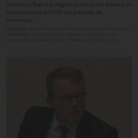
routières, l’État et la Région Occitanie ont élaboré un
volet mobilités du CPER qui présente de
nombreux…
Domaine(s) :
Mobilités individuelles
,
Mobilités collectives
,
Infrastructures
•
Rubrique(s) :
Autorités publiques / Agences, Collectivité / AOM,
Environnement
•
Article n°
342937
•
Publié le
31/10/2024 à 10:00