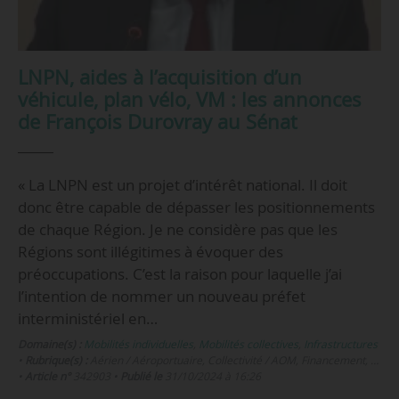
LNPN, aides à l’acquisition d’un
véhicule, plan vélo, VM : les annonces
de François Durovray au Sénat
« La LNPN est un projet d’intérêt national. Il doit
donc être capable de dépasser les positionnements
de chaque Région. Je ne considère pas que les
Régions sont illégitimes à évoquer des
préoccupations. C’est la raison pour laquelle j’ai
l’intention de nommer un nouveau préfet
interministériel en…
Domaine(s) :
Mobilités individuelles
,
Mobilités collectives
,
Infrastructures
•
Rubrique(s) :
Aérien / Aéroportuaire, Collectivité / AOM, Financement, …
•
Article n°
342903
•
Publié le
31/10/2024 à 16:26