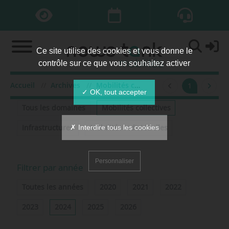
Ce site utilise des cookies et vous donne le
contrôle sur ce que vous souhaitez activer
Accueil
Archives
Mobilités collectives
2024
oct
1
Filtrer par domaine
✓ OK, tout accepter
Tous les domaines
Mobilités collectives
✗ Interdire tous les cookies
Infrastructures
Mobilités individuelles
Personnaliser
Filtrer par année
Toutes les années
2020
2021
2022
2023
2024
2025
2026