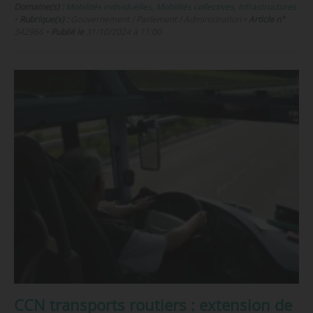
Domaine(s) :
Mobilités individuelles
,
Mobilités collectives
,
Infrastructures
•
Rubrique(s) :
Gouvernement / Parlement / Administration
•
Article n°
342966
•
Publié le
31/10/2024 à 11:00
CCN transports routiers : extension de