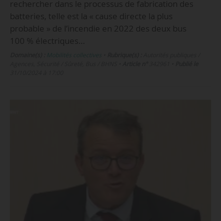
rechercher dans le processus de fabrication des
batteries, telle est la « cause directe la plus
probable » de l’incendie en 2022 des deux bus
100 % électriques…
Domaine(s) :
Mobilités collectives
•
Rubrique(s) :
Autorités publiques /
Agences, Sécurité / Sûreté, Bus / BHNS
•
Article n°
342961
•
Publié le
31/10/2024 à 17:00