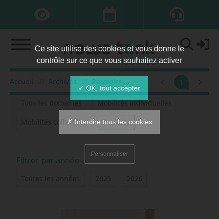
Ce site utilise des cookies et vous donne le
contrôle sur ce que vous souhaitez activer
Accueil
Archives
Pouvoirs
2024
1
Filtrer par domaine
✓ OK, tout accepter
Tous les domaines
Mobilités individuelles
✗ Interdire tous les cookies
Mobilités collectives
Pouvoirs
Personnaliser
Filtrer par année
Toutes les années
2025
2026