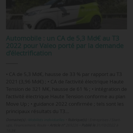
Automobile : un CA de 5,3 Md€ au T3
2022 pour Valeo porté par la demande
d’électrification
• CA de 5,3 Md€, hausse de 33 % par rapport au T3
2021 (3,96 Md€) ; • CA de l’activité électrique Haute
Tension de 321 M€, hausse de 61 % ; • intégration de
l’activité électrique Haute Tension conforme au plan
Move Up ; • guidance 2022 confirmée ; tels sont les
principaux résultats du T3…
Domaine(s) :
Mobilités individuelles
•
Rubrique(s) :
Entreprises / Start-
ups, Financement, Route
•
Article n°
269226
•
Publié le
31/10/2022 à
16:34