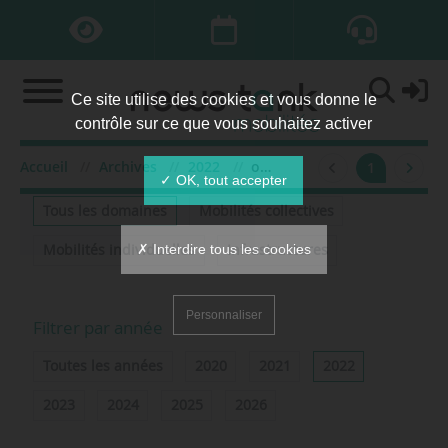
Ce site utilise des cookies et vous donne le
contrôle sur ce que vous souhaitez activer
Accueil
Archives
2022
octobre
1
Filtrer par domaine
✓ OK, tout accepter
Tous les domaines
Mobilités collectives
✗ Interdire tous les cookies
Mobilités individuelles
Infrastructures
Personnaliser
Filtrer par année
Toutes les années
2020
2021
2022
2023
2024
2025
2026