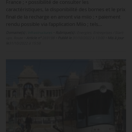
France ; • possibilité de consulter les
caractéristiques, la disponibilité des bornes et le prix
final de la recharge en amont via miio ; • paiement
rendu possible via l’application Miio ; tels…
Domaine(s) :
Infrastructures
•
Rubrique(s) :
Energies, Entreprises / Start-
ups, Route
•
Article n°
269198
•
Publié le
31/10/2022 à 13:00
•
Mis à jour
le
31/10/2022 à 15:58