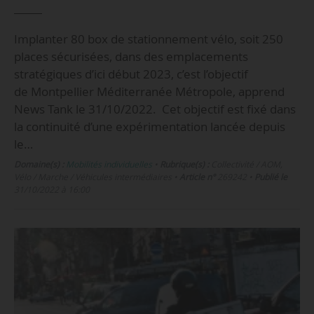
Implanter 80 box de stationnement vélo, soit 250
places sécurisées, dans des emplacements
stratégiques d’ici début 2023, c’est l’objectif
de Montpellier Méditerranée Métropole, apprend
News Tank le 31/10/2022. Cet objectif est fixé dans
la continuité d’une expérimentation lancée depuis
le…
Domaine(s) :
Mobilités individuelles
•
Rubrique(s) :
Collectivité / AOM,
Vélo / Marche / Véhicules intermédiaires
•
Article n°
269242
•
Publié le
31/10/2022 à 16:00