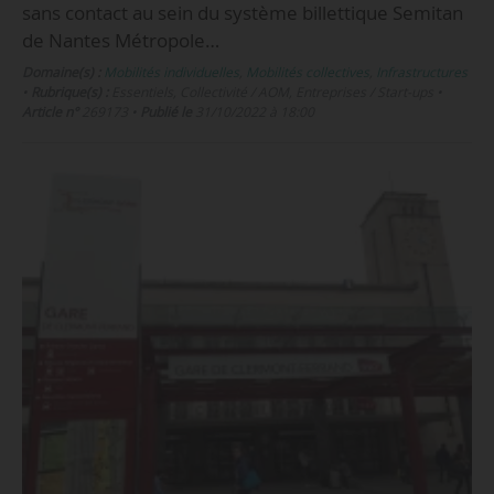
sans contact au sein du système billettique Semitan
de Nantes Métropole…
Domaine(s) :
Mobilités individuelles
,
Mobilités collectives
,
Infrastructures
•
Rubrique(s) :
Essentiels, Collectivité / AOM, Entreprises / Start-ups
•
Article n°
269173
•
Publié le
31/10/2022 à 18:00