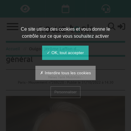
Ce site utilise des cookies et vous donne le
contrôle sur ce que vous souhaitez activer
Ouigo : Jérôme Laffon directeur
Accueil
Ouigo : Jérôme Laffon directeur général
✓ OK, tout accepter
général
✗ Interdire tous les cookies
News Tank Mobilités -
Paris - Mouvement n°269220 - Publié le
31/10/2022 à 14:30
Personnaliser