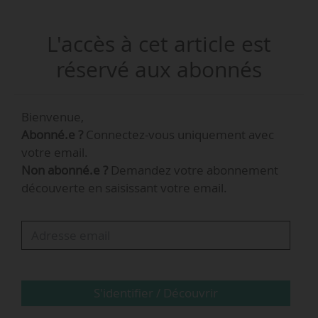
Jérôme Laffon était directeur marketing de TGV-
L'accès à cet article est
Intercités depuis mars 2018. Il succède
à Stéphane Rapebach qui lui-même le
réservé aux abonnés
remplace.
Bienvenue,
Abonné.e ?
Connectez-vous uniquement avec
votre email.
Non abonné.e ?
Demandez votre abonnement
découverte en saisissant votre email.
S'identifier / Découvrir