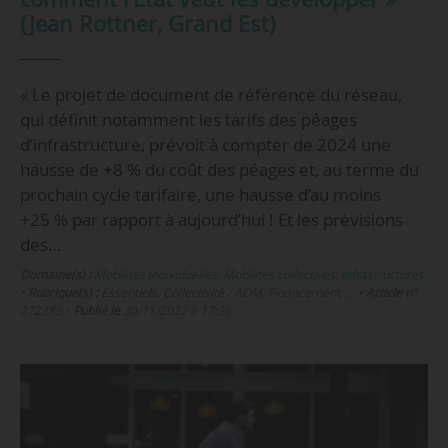
(Jean Rottner, Grand Est)
« Le projet de document de référence du réseau,
qui définit notamment les tarifs des péages
d’infrastructure, prévoit à compter de 2024 une
hausse de +8 % du coût des péages et, au terme du
prochain cycle tarifaire, une hausse d’au moins
+25 % par rapport à aujourd’hui ! Et les prévisions
des…
Domaine(s) :
Mobilités individuelles
,
Mobilités collectives
,
Infrastructures
•
Rubrique(s) :
Essentiels, Collectivité / AOM, Financement, …
•
Article n°
272385
•
Publié le
30/11/2022 à 17:36