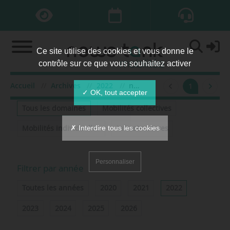
Ce site utilise des cookies et vous donne le
contrôle sur ce que vous souhaitez activer
Accueil
Archives
2022
novembre
1
Filtrer par domaine
✓ OK, tout accepter
Tous les domaines
Mobilités collectives
✗ Interdire tous les cookies
Mobilités individuelles
Infrastructures
Personnaliser
Filtrer par année
Toutes les années
2020
2021
2022
2023
2024
2025
2026