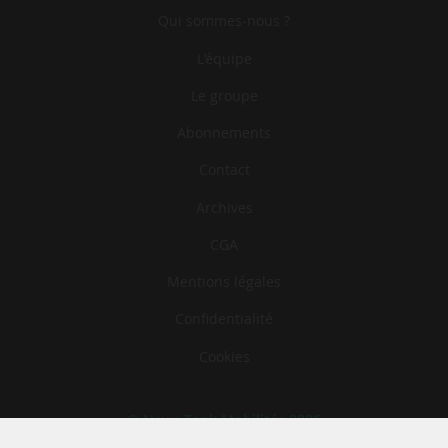
Qui sommes-nous ?
L‘équipe
Le groupe
Abonnements
Contact
Archives
CGA
Mentions légales
Confidentialité
Cookies
© News Tank Mobilités 2026