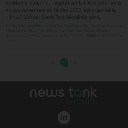
de-Marne, auteur du rapport sur la filière vélo remis
au gouvernement en février 2022, est organisé le
14/12/2022 par News Tank Mobilités dans…
Domaine(s) :
Mobilités individuelles
,
Mobilités collectives
,
Infrastructures
•
Rubrique(s) :
Essentiels, Entreprises / Start-ups, Gouvernement /
Parlement / Administration, …
•
Article n°
272362
•
Publié le
30/11/2022 à
14:00
1