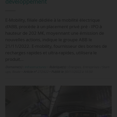
développement
E-Mobility, filiale dédiée à la mobilité électrique
d’ABB, procède à un placement privé pré - IPO à
hauteur de 202 M€, moyennant une émission de
nouvelles actions, indique le groupe ABB le
21/11/2022. E-mobility, fournisseur des bornes de
recharges rapides et ultra-rapides, utilisera le
produit…
Domaine(s) :
Infrastructures
•
Rubrique(s) :
Energies, Entreprises / Start-
ups, Route
•
Article n°
272422
•
Publié le
30/11/2022 à 16:50