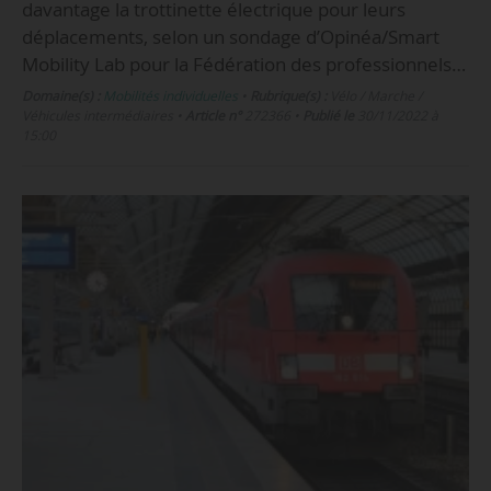
davantage la trottinette électrique pour leurs
déplacements, selon un sondage d’Opinéa/Smart
Mobility Lab pour la Fédération des professionnels…
Domaine(s) :
Mobilités individuelles
•
Rubrique(s) :
Vélo / Marche /
Véhicules intermédiaires
•
Article n°
272366
•
Publié le
30/11/2022 à
15:00