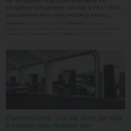
par des députés du groupe Renaissance, est
enregistrée à l’Assemblée nationale le 29/11/2022.
La proposition de loi comprend deux articles…
Domaine(s) :
Mobilités individuelles
•
Rubrique(s) :
Essentiels,
Gouvernement / Parlement / Administration, Vélo / Marche / Véhicules
intermédiaires
•
Article n°
272350
•
Publié le
30/11/2022 à 17:00
Électromobilité : 202 M€ levés par ABB
E-mobility pour financer son