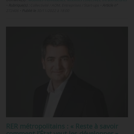
•
Rubrique(s) :
Collectivité / AOM, Entreprises / Start-ups
•
Article n°
272406
•
Publié le
30/11/2022 à 18:00
RER métropolitains : « Reste à savoir
comment l’État veut les développer »