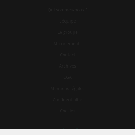
Qui sommes-nous ?
L‘équipe
Le groupe
Abonnements
Contact
Archives
CGA
Mentions légales
Confidentialité
Cookies
© News Tank Mobilités 2026