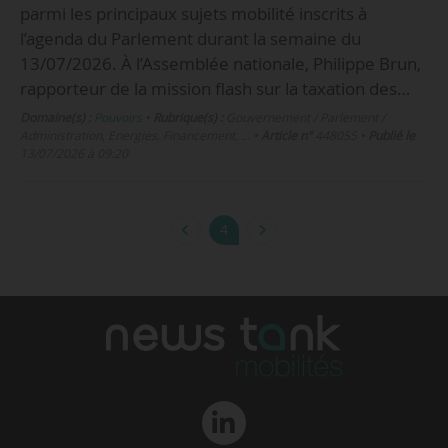
parmi les principaux sujets mobilité inscrits à
l’agenda du Parlement durant la semaine du
13/07/2026. À l’Assemblée nationale, Philippe Brun,
rapporteur de la mission flash sur la taxation des…
Domaine(s) :
Pouvoirs
•
Rubrique(s) :
Gouvernement / Parlement /
Administration, Energies, Financement, …
•
Article n°
448055
•
Publié le
13/07/2026 à 09:20
4