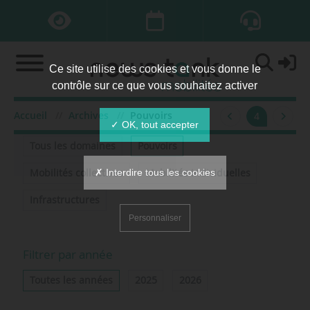
Ce site utilise des cookies et vous donne le
contrôle sur ce que vous souhaitez activer
Accueil
Archives
Pouvoirs
4
Filtrer par domaine
✓ OK, tout accepter
Tous les domaines
Pouvoirs
✗ Interdire tous les cookies
Mobilités collectives
Mobilités individuelles
Infrastructures
Personnaliser
Filtrer par année
Toutes les années
2025
2026