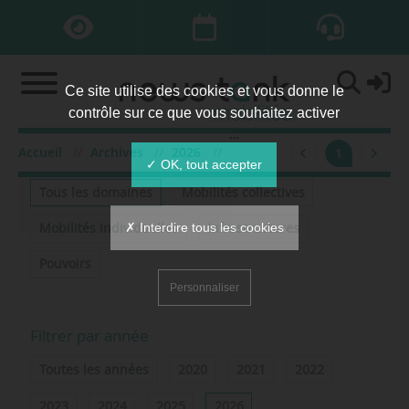
Ce site utilise des cookies et vous donne le
contrôle sur ce que vous souhaitez activer
Accueil
Archives
2026
mars
1
Filtrer par domaine
✓ OK, tout accepter
Tous les domaines
Mobilités collectives
✗ Interdire tous les cookies
Mobilités individuelles
Infrastructures
Pouvoirs
Personnaliser
Filtrer par année
Toutes les années
2020
2021
2022
2023
2024
2025
2026