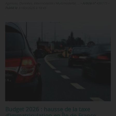
Agences, Données, Intermodalité / Multimodalité, …
•
Article n°
436175
•
Publié le
31/03/2026 à 18:45
Budget 2026 : hausse de la taxe
d’immatriculation en Île-de-France,