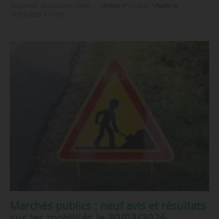
Essentiels, Association / ONG, …
•
Article n°
435836
•
Publié le
31/03/2026 à 14:00
Marchés publics : neuf avis et résultats
sur les mobilités le 30/03/2026