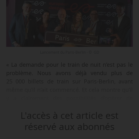
Lancement du Paris-Berlin - © GD
« La demande pour le train de nuit n’est pas le
problème. Nous avons déjà vendu plus de
25 000 billets de train sur Paris-Berlin, avant
même qu’il n’ait commencé. Et cela montre qu’il
y a clairement des possibilités d’opérer de
manière profitable des routes comme celle-ci
L'accès à cet article est
entre les grandes villes européennes », déclare
Chris Engelsman, cofondateur d’European
réservé aux abonnés
Sleeper avant le voyage inaugural du train, le