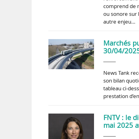
comprend de n
ou sonore sur l
autre enjeu…
Marchés pub
30/04/202
News Tank rece
son bilan quoti
tableau ci-dess
prestation d’
FNTV : le d
mai 2025 a