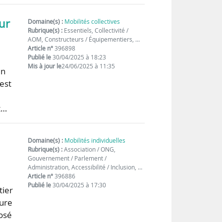
ur
Domaine(s) :
Mobilités collectives
Rubrique(s) :
Essentiels, Collectivité /
AOM, Constructeurs / Équipementiers, …
Article n°
396898
Publié le
30/04/2025 à 18:23
Mis à jour le
24/06/2025 à 11:35
un
est
t…
Domaine(s) :
Mobilités individuelles
Rubrique(s) :
Association / ONG,
Gouvernement / Parlement /
Administration, Accessibilité / Inclusion, …
Article n°
396886
Publié le
30/04/2025 à 17:30
tier
ture
posé