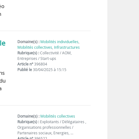
éo
n
le
Domaine(s) :
Mobilités individuelles
,
Mobilités collectives
,
Infrastructures
Rubrique(s) :
Collectivité / AOM,
Entreprises / Start-ups
Article n°
396804
Publié le
30/04/2025 à 15:15
ns
 du
a
Domaine(s) :
Mobilités collectives
Rubrique(s) :
Exploitants / Délégataires ,
Organisations professionnelles /
Partenaires sociaux, Energies, …
Article n°
396522