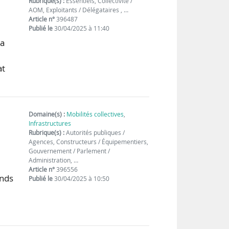
Rubrique(s) :
Essentiels, Collectivité /
AOM, Exploitants / Délégataires , …
Article n°
396487
Publié le
30/04/2025 à 11:40
la
at
Domaine(s) :
Mobilités collectives
,
Infrastructures
Rubrique(s) :
Autorités publiques /
Agences, Constructeurs / Équipementiers,
Gouvernement / Parlement /
Administration, …
Article n°
396556
onds
Publié le
30/04/2025 à 10:50