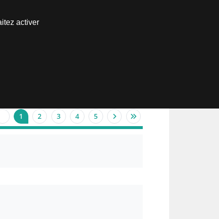
Nous joindre
itez activer
Espace abonné
1
2
3
4
5