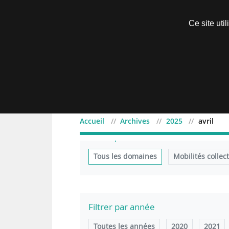
Découvrir sans engagement
Ce site uti
Menu
Accueil
Archives
2025
avril
Filtrer par domaine
Tous les domaines
Mobilités collec
Filtrer par année
Toutes les années
2020
2021