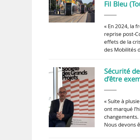
Fil Bleu (T
« En 2024, la f
reprise post-C
effets de la cr
des Mobilités 
Sécurité de
d’être exem
« Suite à plusi
ont marqué l’h
changements. En
Nous devons êt