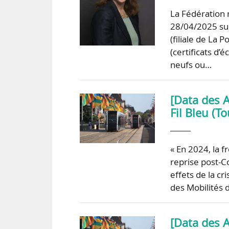
La Fédération 
28/04/2025 sur
(filiale de La 
(certificats d’
neufs ou…
[Data des A
Fil Bleu (T
« En 2024, la f
reprise post-C
effets de la cr
des Mobilités 
[Data des A