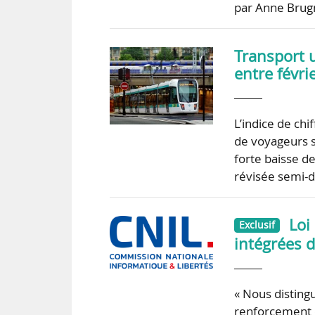
par Anne Brug
Transport ur
entre févri
L’indice de chi
de voyageurs s
forte baisse d
révisée semi-dé
Loi
Exclusif
intégrées d
« Nous distingu
renforcement d