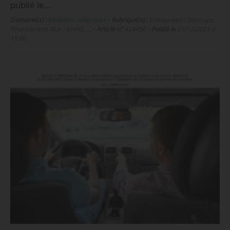
publié le…
Domaine(s) :
Mobilités collectives
•
Rubrique(s) :
Entreprises / Start-ups,
Financement, Bus / BHNS, …
•
Article n°
424450
•
Publié le
23/12/2025 à
15:00