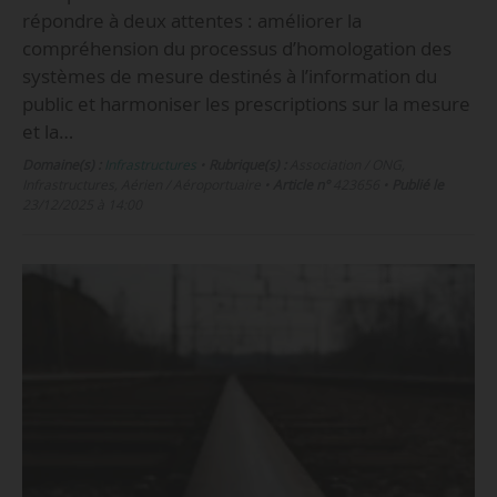
répondre à deux attentes : améliorer la
compréhension du processus d’homologation des
systèmes de mesure destinés à l’information du
public et harmoniser les prescriptions sur la mesure
et la…
Domaine(s) :
Infrastructures
•
Rubrique(s) :
Association / ONG,
Infrastructures, Aérien / Aéroportuaire
•
Article n°
423656
•
Publié le
23/12/2025 à 14:00