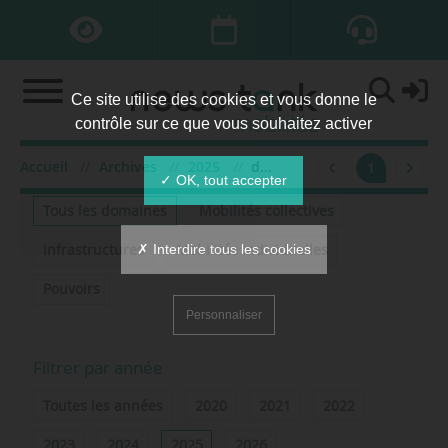
Ce site utilise des cookies et vous donne le
contrôle sur ce que vous souhaitez activer
Accueil
Archives
2025
décembre
1
Filtrer par domaine
✓ OK, tout accepter
Tous les domaines
Mobilités collectives
✗ Interdire tous les cookies
Infrastructures
Mobilités individuelles
Pouvoirs
Personnaliser
Filtrer par année
Toutes les années
2020
2021
2022
2023
2024
2025
2026