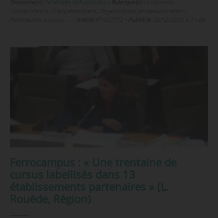
Domaine(s) :
Mobilités individuelles
•
Rubrique(s) :
Essentiels,
Constructeurs / Équipementiers, Organisations professionnelles /
Partenaires sociaux, …
•
Article n°
423772
•
Publié le
23/12/2025 à 11:00
Ferrocampus : « Une trentaine de
cursus labellisés dans 13
établissements partenaires » (L.
Rouède, Région)