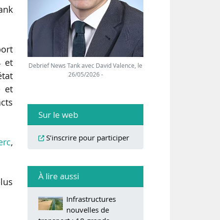
ank
port
 et
Debrief News Tank avec David Valence, le
état
26/05/2026 -
 et
cts
Sur le web
S’inscrire pour participer
erc
,
À lire aussi
élus
Infrastructures
nouvelles de