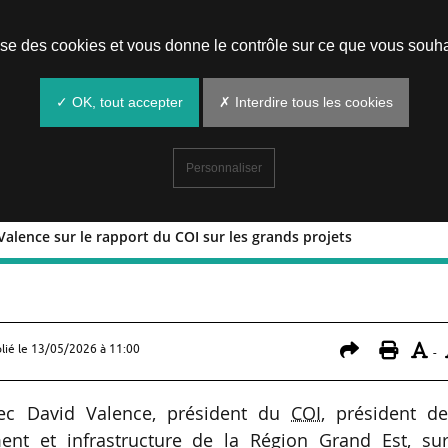
Prendre un rendez-vous
lise des cookies et vous donne le contrôle sur ce que vous souha
✓ OK, tout accepter
✗ Interdire tous les cookies
Personnaliser
alence sur le rapport du COI sur les grands projets
avid Valence sur le rapport du COI s
lié le
13/05/2026 à 11:00
-
vec David Valence, président du
COI
, président de
nt et infrastructure de la Région Grand Est, sur