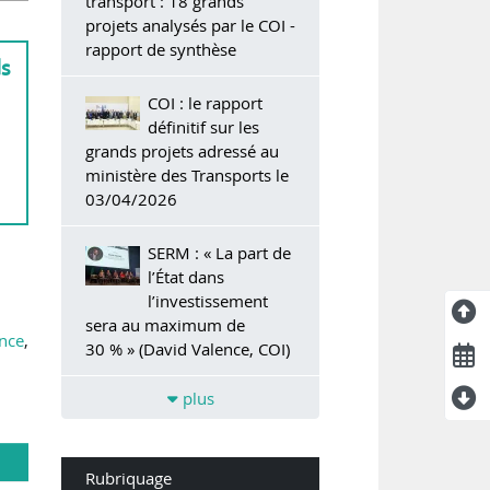
transport : 18 grands
projets analysés par le COI -
rapport de synthèse
ds
COI : le rapport
définitif sur les
grands projets adressé au
ministère des Transports le
03/04/2026
SERM : « La part de
l’État dans
l’investissement
sera au maximum de
ence
,
30 % » (David Valence, COI)
plus
Rubriquage