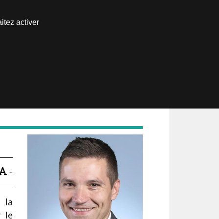
Nous joindre
itez activer
Espace abonné
ur
+
 la
 le