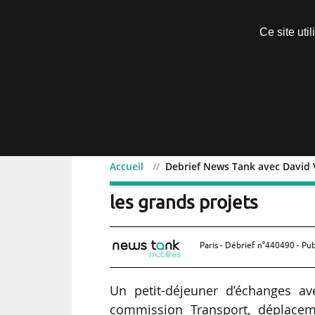
Découvrir sans engagement
Ce site uti
Menu
Accueil
Debrief News Tank avec David V
Debrief News Tank avec D
les grands projets
Paris - Débrief n°440490 - Pub
Un petit-déjeuner d’échanges a
commission Transport, déplaceme