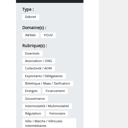
Type :
Débrief
Domaine(s) :
INFRAS
POUV
Rubrique(s) :
Essentiels
Association / ONG
Collectivité / AOM
Exploitants / Délégataires
Billettique / Maas / Tarification
Energies
Financement
Gouvernance
Intermodalité / Multimodalité
Régulation
Ferroviaire
Vélo / Marche / Véhicules
intermédiaires