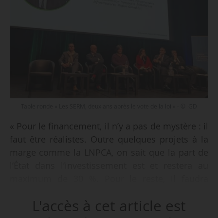
Table ronde « Les SERM, deux ans après le vote de la loi » - © GD
« Pour le financement, il n’y a pas de mystère : il
faut être réalistes. Outre quelques projets à la
marge comme la LNPCA, on sait que la part de
l’État dans l’investissement est et restera au
maximum de 30 %. Pour le reste, il faudra
trouver des montages, de la fiscalité nouvelle
L'accès à cet article est
ou impliquer des acteurs comme la SGP. C’est
au choix des collectivités, mais ne faisons pas