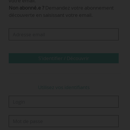
votre email.
composition du COI, de 11 à 13 membres, avec
Non abonné.e ?
Demandez votre abonnement
l’ajout de deux personnalités qualifiées.
découverte en saisissant votre email.
Sont également nommés membres du COI, en
tant que personnalités désignées en raison de
leurs compétences en matière de transport et
de mobilité, d’évaluation économique…
S'identifier / Découvrir
Utilisez vos identifiants