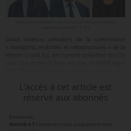
David Valence président, Alain Grizaud VP, Alice-Anne Médard
rapporteure générale - © D.R.
David Valence, président de la commission
« transports, mobilités et infrastructures » de la
Région Grand Est, est nommé président du COI
pour une durée de trois ans par un arrêté signé
par Philippe Tabarot, ministre chargé des
Transports, en date du 03/05/2025. Alain
L'accès à cet article est
Grizaud, président de la FNTP, est nommé
membre vice-président et Alice-Anne Médard,
réservé aux abonnés
présidente de la section mobilités et transports
de l’IGEDD, membre et rapporteure générale,
Bienvenue,
chargée de la coordination de la rédaction des
Abonné.e ?
Connectez-vous uniquement avec
avis et rapports. Un autre arrêté modifie la