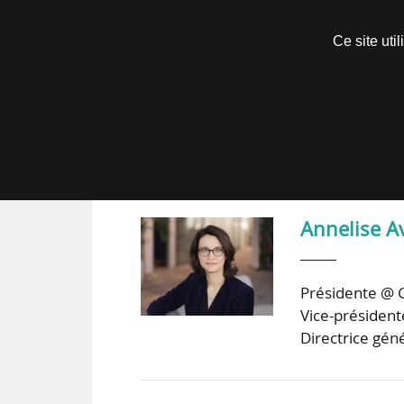
Ce site uti
Menu
Accueil
Intervenants
Annelise Av
Présidente @ G
Vice-président
Directrice gén