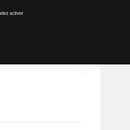
itez activer
Espace inscrits
1