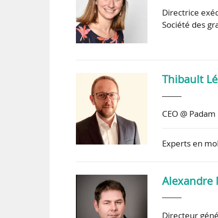
Directrice exé
Société des gr
Thibault L
CEO @ Padam M
Experts en mo
Alexandre
Directeur gén