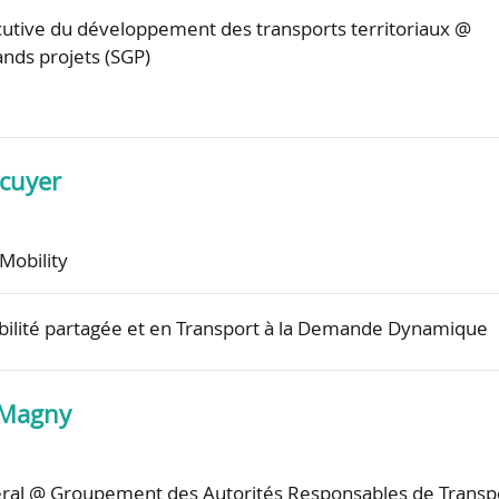
cutive du développement des transports territoriaux @
ands projets (SGP)
écuyer
obility
bilité partagée et en Transport à la Demande Dynamique
 Magny
éral @ Groupement des Autorités Responsables de Transp