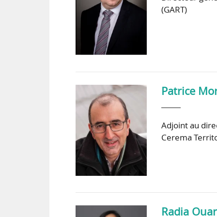
(GART)
Patrice Mo
Adjoint au dir
Cerema Territo
Radia Ouar