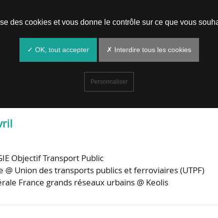
lise des cookies et vous donne le contrôle sur ce que vous souha
✓ OK, tout accepter
✗ Interdire tous les cookies
Personnaliser
ril
IE Objectif Transport Public
e @ Union des transports publics et ferroviaires (UTPF)
érale France grands réseaux urbains @ Keolis