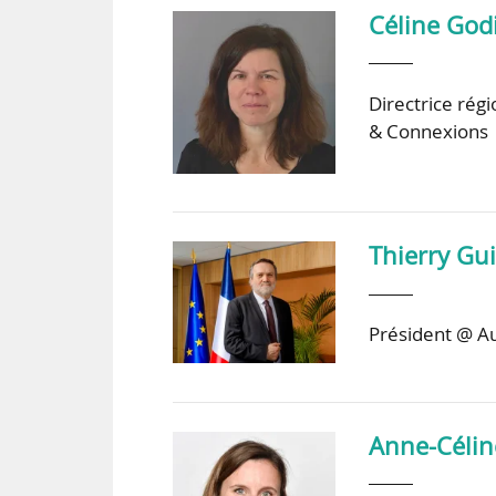
Céline God
Directrice ré
& Connexions
Thierry G
Président @ Au
Anne-Célin