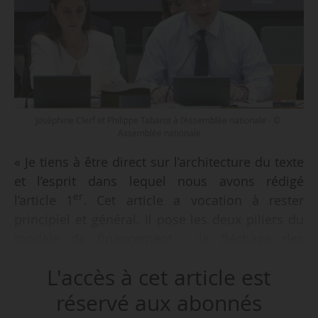
Joséphine Clerf et Philippe Tabarot à l’Assemblée nationale - ©
Assemblée nationale
« Je tiens à être direct sur l’architecture du texte
et l’esprit dans lequel nous avons rédigé
er
l’article 1
. Cet article a vocation à rester
principiel et général. Il pose les deux piliers du
modèle de financement : le fléchage des
recettes issues des nouvelles concessions
L'accès à cet article est
autoroutières vers le financement des
infrastructures de transport, et l’instauration
réservé aux abonnés
d’une loi de programmation pluriannuelle d’une