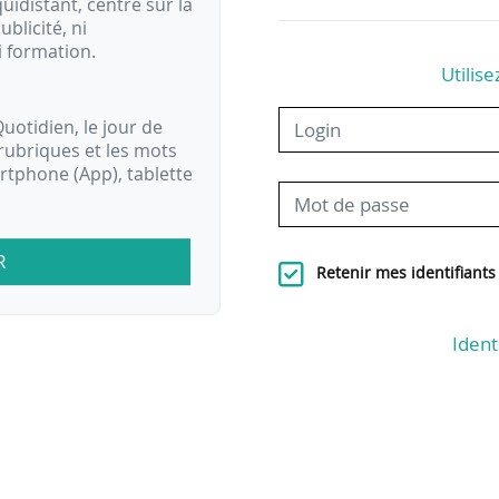
idistant, centré sur la
ublicité, ni
i formation.
Utilise
uotidien, le jour de
rubriques et les mots
artphone (App), tablette
R
Retenir mes identifiants
Ident