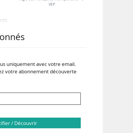
VEP
ents
abonnés
ture
iers
s uniquement avec votre email.
 et
 votre abonnement découverte
tifier / Découvrir