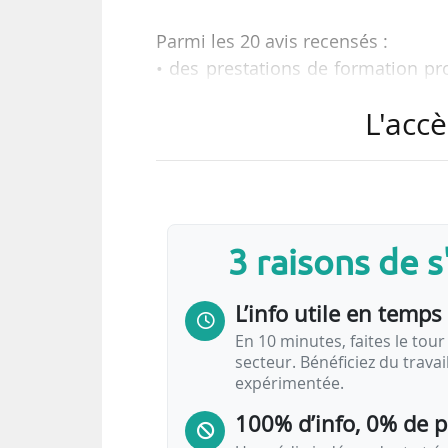
Parmi les 20 avis recensés :
• des prestations de formation pr
de la Régie des transports métrop
L'accè
• des travaux d’aménagement de sy
ligne de Bus Express Pellegrin-Th
• l’exploitation d’un service régu
pour la communauté de communes 
• une étude de programmation d
3 raisons de 
sécurisé du territoire du Grand A
L’info utile en temps 
En 10 minutes, faites le tour 
secteur. Bénéficiez du trava
expérimentée.
100% d’info, 0% de 