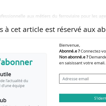
ofessionnelle aux métiers du ferroviaire pour les ag
olitains (Bouches-du-Rhône) ;
s à cet article est réservé aux 
stèmes en ligne sur les stations du tracé de la fu
ouars-Malartic pour Bordeaux Métropole (Gironde) ;
lier de transport public urbain sur la Ville des Herb
Bienvenue,
du Pays des Herbiers (Vendée) ;
Abonné.e ?
Connectez-vou
’un PCC commun, centre de services collaboratif
Non abonné.e ?
Demandez
s'abonner
vignon pour la SPL…
en saisissant votre email.
utile
de l’actualité du
il d’une équipe
S'iden
pub