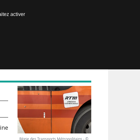
Nous joindre
itez activer
Espace abonné
ine
Régie des Transports Métropolitains - ©