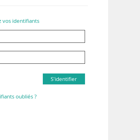
z vos identifiants
S'identifier
ifiants oubliés ?