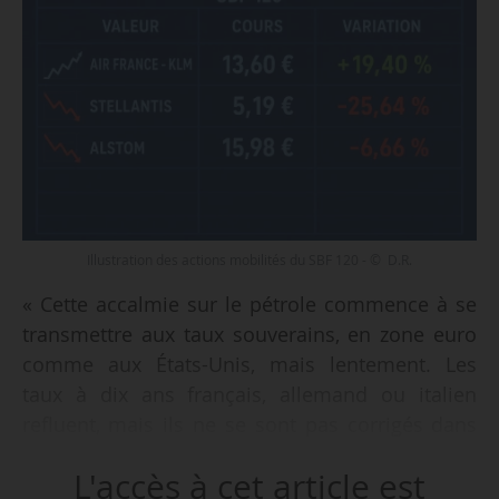
Illustration des actions mobilités du SBF 120 - © D.R.
« Cette accalmie sur le pétrole commence à se
transmettre aux taux souverains, en zone euro
comme aux États-Unis, mais lentement. Les
taux à dix ans français, allemand ou italien
refluent, mais ils ne se sont pas corrigés dans
les mêmes proportions que les cours de
L'accès à cet article est
l’énergie. Or, si l’on considère que le choc