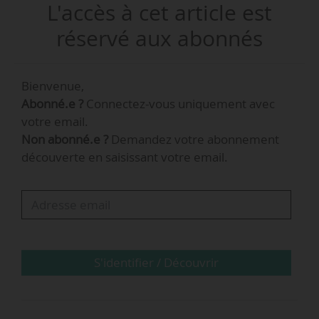
L'accès à cet article est
Elle était directrice des marchés publics de la
Société du Canal Seine-Nord Europe entre
réservé aux abonnés
novembre 2022 et janvier 2026 après avoir été
pendant un an directrice adjointe de la
Bienvenue,
commande publique et des achats. Avant cela,
Abonné.e ?
Connectez-vous uniquement avec
elle a travaillé sept ans au sein du groupe RATP
votre email.
comme juriste puis responsables achats.
Non abonné.e ?
Demandez votre abonnement
découverte en saisissant votre email.
S'identifier / Découvrir