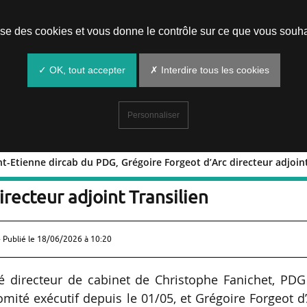
Prendre un rendez-vous
lise des cookies et vous donne le contrôle sur ce que vous souha
✓ OK, tout accepter
✗ Interdire tous les cookies
Personnaliser
t-Etienne dircab du PDG, Grégoire Forgeot d’Arc directeur adjoint
nd Saint-Etienne dircab du PDG,
irecteur adjoint Transilien
 Publié le
18/06/2026 à 10:20
é directeur de cabinet de Christophe Fanichet, PDG
té exécutif depuis le 01/05, et Grégoire Forgeot d