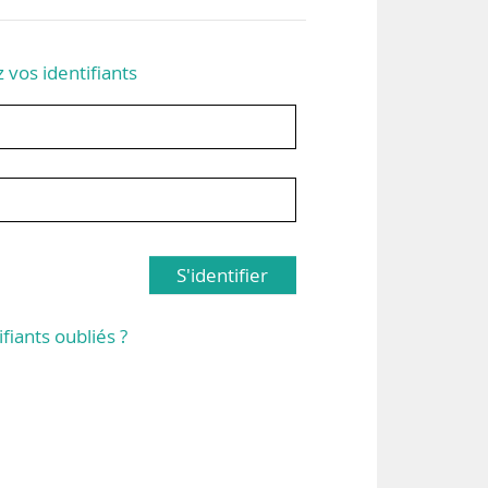
z vos identifiants
S'identifier
ifiants oubliés ?