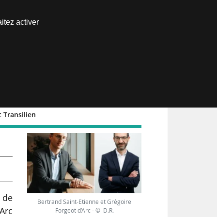
Nous joindre
itez activer
Espace abonné
 Transilien
 de
Bertrand Saint-Etienne et Grégoire
’Arc
Forgeot d’Arc - © D.R.