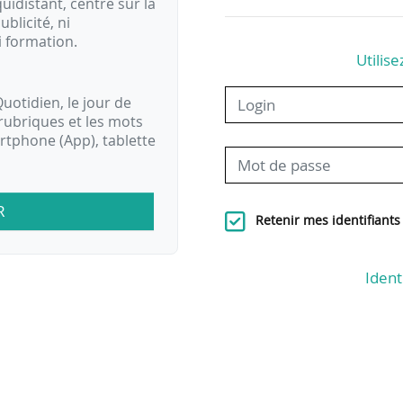
idistant, centré sur la
ublicité, ni
i formation.
Utilise
uotidien, le jour de
rubriques et les mots
artphone (App), tablette
R
Retenir mes identifiants
Ident