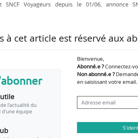
chez SNCF Voyageurs depuis le 01/06, annonce S
s 2024 directeur du projet d’entreprise « Tous SNCF 
s à cet article est réservé aux 
teur de la Gare du Nord de 2021 à 2024 pour SNCF G
Bienvenue,
a SNCF en 1999, était directeur régional SNCF Voyag
Abonné.e ?
Connectez-vou
 C’est Philippe Mouly qui lui succède à ce poste de
Non abonné.e ?
Demandez
s'abonner
 comme l’annonçait News Tank le 10/06.
en saisissant votre email.
utile
de l’actualité du
il d’une équipe
S'iden
pub