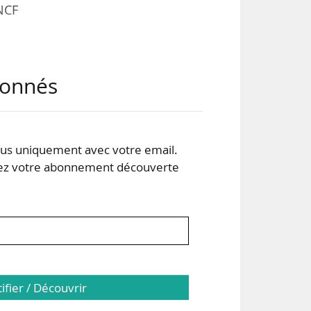
NCF
» du
abonnés
ares
eurs
s uniquement avec votre email.
puis
 votre abonnement découverte
tifier / Découvrir