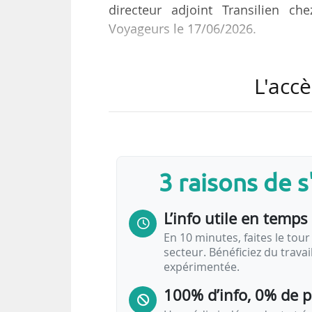
directeur adjoint Transilien 
Voyageurs le 17/06/2026.
Bertrand Saint-Etienne était depui
L'accè
groupe SNCF après avoir été direc
& Connexions.
Grégoire Forgeot d’Arc, entré à l
des lignes Normandes depuis 2021.
3 raisons de 
le 01/06, indique SNCF Voyageurs,
L’info utile en temps 
En 10 minutes, faites le tour 
secteur. Bénéficiez du trava
expérimentée.
100% d’info, 0% de 