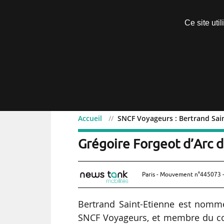
Découvrir sans engagement
Ce site uti
Menu
Accueil
SNCF Voyageurs : Bertrand Sain
SNCF Voyageurs : Bertra
Grégoire Forgeot d’Arc d
Paris - Mouvement n°445073 -
Bertrand Saint-Etienne est nomm
SNCF Voyageurs, et membre du comi