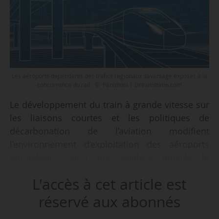
Les aéroports dépendants des trafics régionaux davantage exposés à la
concurrence du rail - © Panimoni | Dreamstime.com
Le développement du train à grande vitesse sur
les liaisons courtes et les politiques de
décarbonation de l’aviation modifient
l’environnement d’exploitation des aéroports
européens, selon une analyse publiée le
15/06/2026 par Morningstar DBRS, quatrième
L'accès à cet article est
agence mondiale de notation du crédit.
réservé aux abonnés
Cette publication s’inscrit dans la continuité de