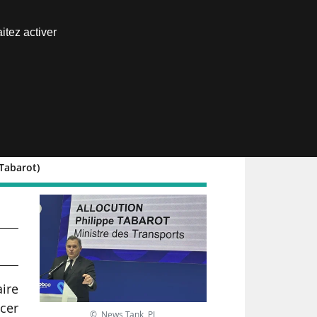
Nous joindre
itez activer
Espace abonné
 Tabarot)
aire
ncer
© News Tank, PL