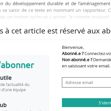
ion du développement durable et de l’aménagement
va se saisir de ce texte en nommant un rapporteur. C
as un instant qu’on va y arriver. Je compte toujours
e sens. C’est le texte dont les acteurs du transport
s à cet article est réservé aux 
 ministre des Transports, le 09/06/2026.
mpte du conseil des ministres des transports de l’U
Bienvenue,
6/2026 à Luxembourg.
Abonné.e ?
Connectez-vou
Non abonné.e ?
Demandez
s'abonner
ès…
en saisissant votre email.
utile
de l’actualité du
il d’une équipe
S'iden
pub