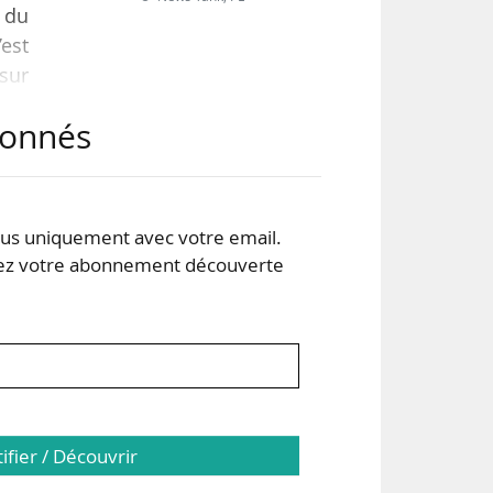
 du
’est
 sur
 ont
abonnés
nion
s uniquement avec votre email.
 votre abonnement découverte
tifier / Découvrir