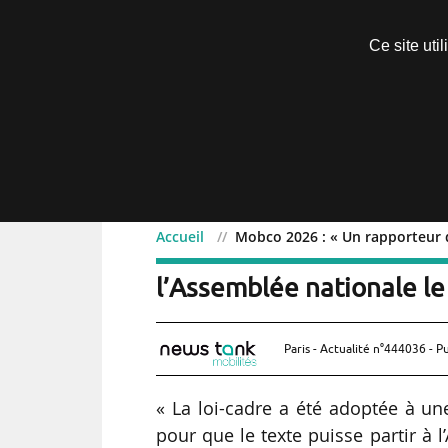
Découvrir sans engagement
Ce site uti
Menu
Accueil
Mobco 2026 : « Un rapporteur d
Mobco 2026 : « Un rappo
l’Assemblée nationale le
Paris - Actualité n°444036 - P
« La loi-cadre a été adoptée à un
pour que le texte puisse partir à