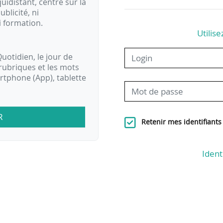
idistant, centré sur la
ublicité, ni
i formation.
Utilise
uotidien, le jour de
rubriques et les mots
artphone (App), tablette
R
Retenir mes identifiants
Ident