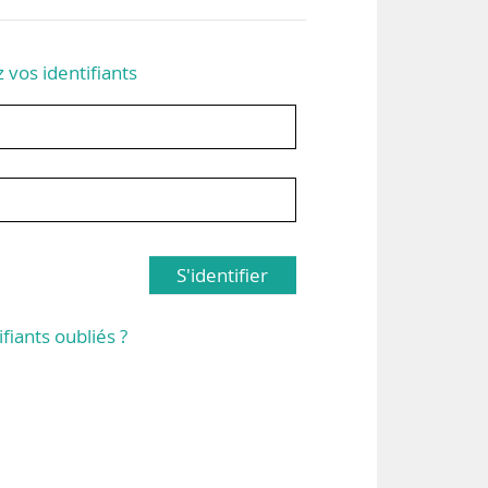
z vos identifiants
S'identifier
ifiants oubliés ?