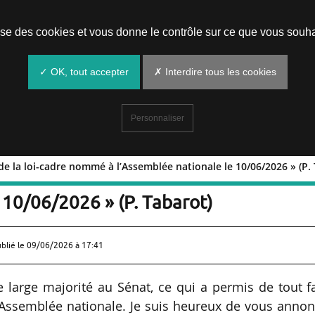
Prendre un rendez-vous
lise des cookies et vous donne le contrôle sur ce que vous souha
✓ OK, tout accepter
✗ Interdire tous les cookies
Personnaliser
e la loi-cadre nommé à l’Assemblée nationale le 10/06/2026 » (P.
rteur de la loi-cadre nommé à
 10/06/2026 » (P. Tabarot)
ublié le
09/06/2026 à 17:41
e large majorité au Sénat, ce qui a permis de tout f
 l’Assemblée nationale. Je suis heureux de vous anno