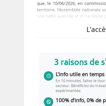
que, le 10/06/2026, en commiss
territoire, l’Assemblée nationale 
une belle avancée et je ne doute p
votre mobilisation pour peser en c
L'accè
besoin », déclare Philippe Tabarot,
Philippe Tabarot a aussi rendu co
européenne qui s’est tenu le 08/0
3 raisons de 
« J’ai signé hier une déclaration tr
L’info utile en temps 
En 10 minutes, faites le tour 
secteur. Bénéficiez du trava
expérimentée.
100% d’info, 0% de 