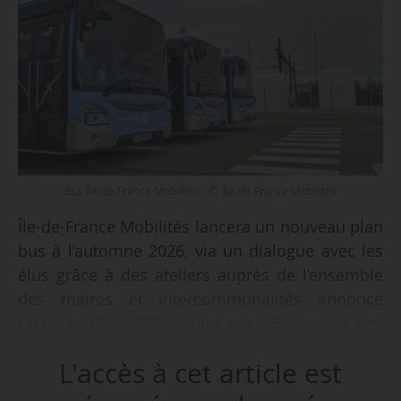
Bus Île-de-France Mobilités - © Île-de-France Mobilités
Île-de-France Mobilités lancera un nouveau plan
bus à l’automne 2026, via un dialogue avec les
élus grâce à des ateliers auprès de l’ensemble
des maires et intercommunalités annonce
es
l’AOM le 08/06/2026 suite aux 4
Assises des
maires d’Île-de-France. Les conclusions
L'accès à cet article est
définitives issues de ces échanges seront
présentées au printemps 2027.