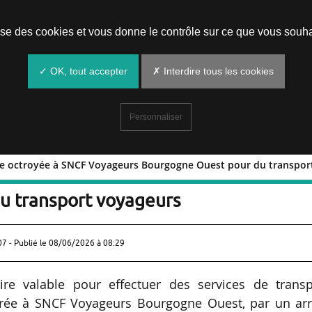
Prendre un rendez-vous
lise des cookies et vous donne le contrôle sur ce que vous souha
✓ OK, tout accepter
✗ Interdire tous les cookies
Personnaliser
prise octroyée à SNCF Voyageurs Bourgogne Ouest pour du transpo
entreprise octroyée à SNCF Voyageurs
u transport voyageurs
07 - Publié le
08/06/2026 à 08:29
aire valable pour effectuer des services de transp
ivrée à SNCF Voyageurs Bourgogne Ouest, par un arr