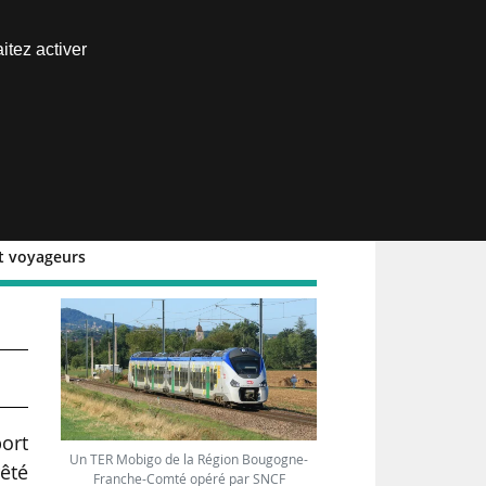
Nous joindre
itez activer
Espace abonné
rt voyageurs
ort
Un TER Mobigo de la Région Bougogne-
êté
Franche-Comté opéré par SNCF