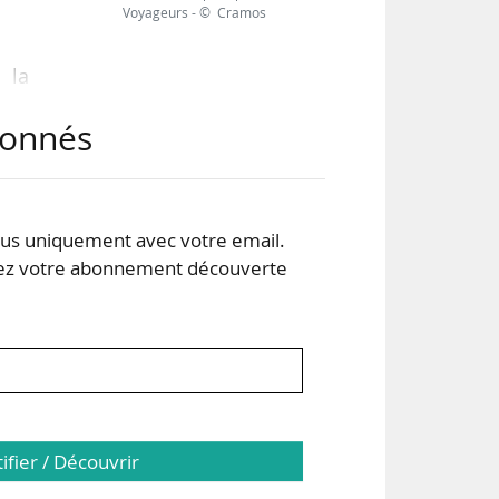
Voyageurs - © Cramos
 la
ront
abonnés
s à
s de
s uniquement avec votre email.
 votre abonnement découverte
des
rtir
tifier / Découvrir