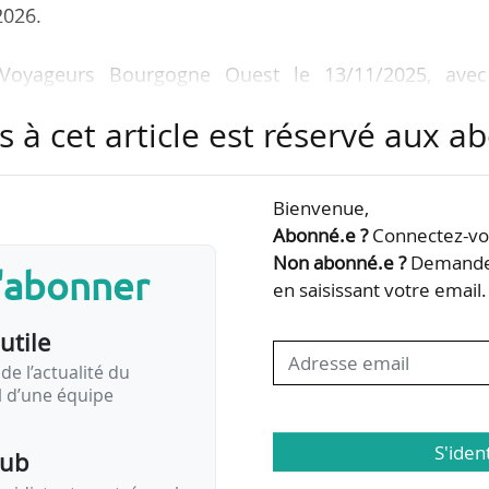
2026.
oyageurs Bourgogne Ouest le 13/11/2025, avec
ices de transport ferroviaire de voyageurs prévus dev
s à cet article est réservé aux 
2027.
cence n’ouvre pas droit, par elle-même, à l’accè
Bienvenue,
st régi par la réglementation applicable à chaque pay
Abonné.e ?
Connectez-vou
Non abonné.e ?
Demandez
s'abonner
en saisissant votre email.
mté a désigné SNCF Voyageurs comme délégataire 
utile
ot « Bourgogne-Ouest-Nivernais » le 16/05/2025. À pa
de l’actualité du
il d’une équipe
S'iden
pub