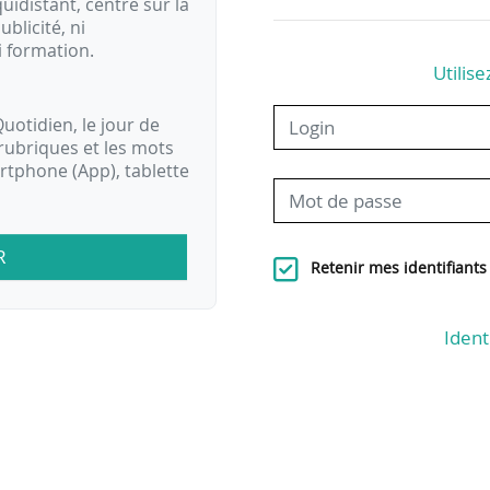
idistant, centré sur la
ublicité, ni
i formation.
Utilise
uotidien, le jour de
rubriques et les mots
artphone (App), tablette
R
Retenir mes identifiants
Ident