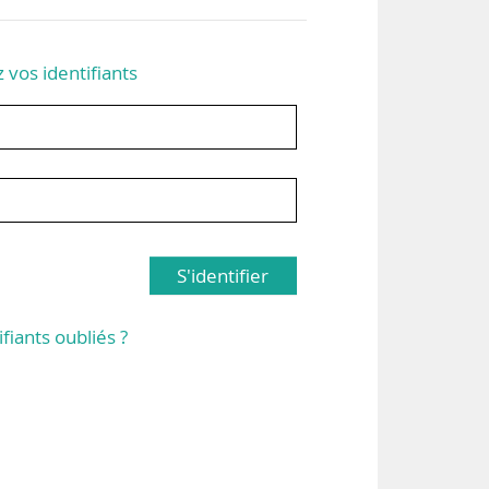
z vos identifiants
S'identifier
ifiants oubliés ?