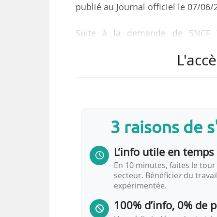
publié au Journal officiel le 07/06/
Suite à la demande de SNCF V
publication de cet arrêté les serv
L'accè
commencer au plus tard le 01/03/
L’arrêté précise que cette « li
l’infrastructure ferroviaire qui e
l’Union européenne ».
3 raisons de 
La Région Bourgogne-Franche-Co
L’info utile en temps 
services ferroviaires Mobigo du l
de…
En 10 minutes, faites le tour 
secteur. Bénéficiez du trava
expérimentée.
100% d’info, 0% de 