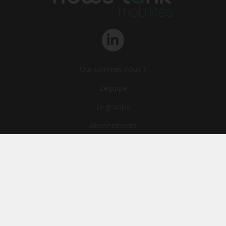
Qui sommes-nous ?
L‘équipe
Le groupe
Abonnements
Contact
Archives
CGA
Mentions légales
Confidentialité