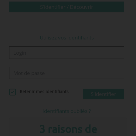
l’International Association for Fire Safety
S'identifier / Découvrir
Science ;
• Des levées de fonds, acquisitions…
Utilisez vos identifiants
Retenir mes identifiants
S'identifier
Identifiants oubliés ?
3 raisons de