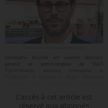
Christophe Bruchet - © Maxime Huriez / SNCF
Christophe Bruchet est nommé directeur
général et administrateur de SNCF
Optim’services, annonce l’entreprise le
02/06/2026. Il succède à Magali Alexandre
nommée directrice de l’activité Intercités de
SNCF Voyageurs en février 2026.
L'accès à cet article est
« Véritable atout du groupe SNCF, le GIE est un
réservé aux abonnés