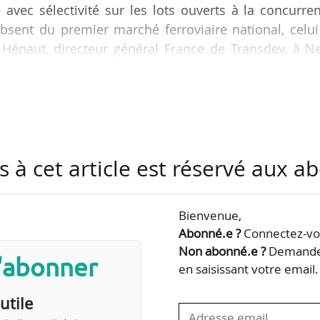
e avec sélectivité sur les lots ouverts à la concurre
bsent du premier marché ferroviaire national, celu
d Hénaut, directeur général France de Transdev, à 
epuis janvier 2019, Édouard Hénaut dresse le bilan
ur. Concurrence, appels d’offres, difficul
bus, démarrage de la DSP n° 44 en Île-de-Fran
s à cet article est réservé aux 
ens, développement ferroviaire et ambitions régional
Bienvenue,
Abonné.e ?
Connectez-vou
Non abonné.e ?
Demandez
s'abonner
en saisissant votre email.
utile