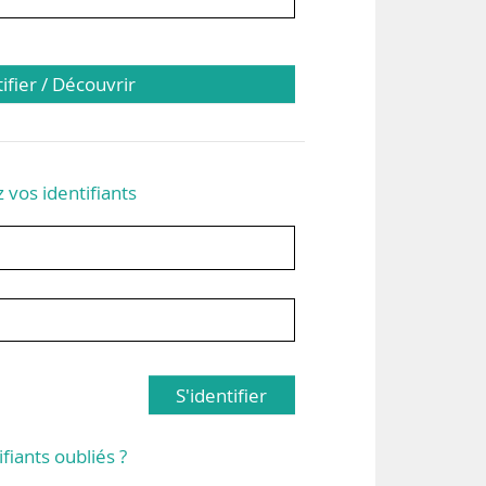
tifier / Découvrir
z vos identifiants
S'identifier
ifiants oubliés ?