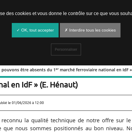
Prendre un rendez-vous
lise des cookies et vous donne le contrôle sur ce que vous souha
✓ OK, tout accepter
✗ Interdire tous les cookies
Personnaliser
er
e pouvons être absents du 1
marché ferroviaire national en IdF »
er
ous ne pouvons être absents du 1
al en IdF » (E. Hénaut)
ublié le
01/06/2026 à 12:00
reconnu la qualité technique de notre offre sur le
rme que nous sommes positionnés au bon niveau. N