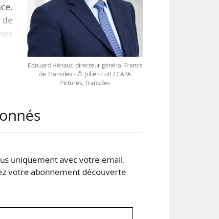
nce.
i de
News
Edouard Hénaut, directeur général France
 de
de Transdev - © Julien Lutt / CAPA
Pictures, Transdev
tés
ce,
abonnés
es :
s uniquement avec votre email.
 votre abonnement découverte