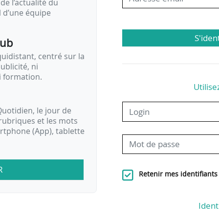
de l’actualité du
il d’une équipe
S'iden
pub
idistant, centré sur la
ublicité, ni
i formation.
Utilise
uotidien, le jour de
rubriques et les mots
artphone (App), tablette
R
Retenir mes identifiants
Ident