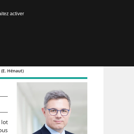
Nous joindre
itez activer
Espace abonné
 (E. Hénaut)
 lot
ous