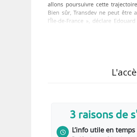
allons poursuivre cette trajectoir
Bien sûr, Transdev ne peut être a
l’Île-de-France », déclare Edouar
Tank le 01/06/2026.
Directeur général de Transdev d
l’année 2025 pour l’opérate
d’approvisionnement des auto
L'accè
performances des réseaux francili
il revient sur…
3 raisons de 
L’info utile en temps 