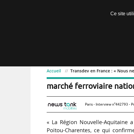
Découvrir sans engagement
Ce site uti
Menu
Accueil
Transdev en France : « Nous n
Transdev en France : « N
marché ferroviaire nation
Paris - Interview n°442793 - P
« La Région Nouvelle-Aquitaine a 
Poitou-Charentes, ce qui confi