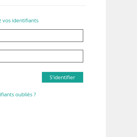
z vos identifiants
S'identifier
ifiants oubliés ?