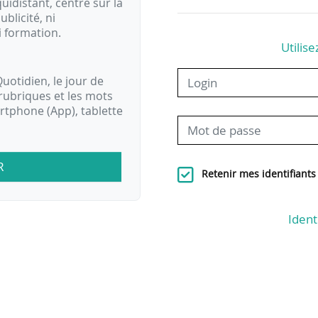
idistant, centré sur la
ublicité, ni
i formation.
Utilise
uotidien, le jour de
rubriques et les mots
artphone (App), tablette
R
Retenir mes identifiants
Ident