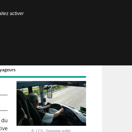
Nous joindre
itez activer
Espace abonné
oyageurs
 du
ive
© CC0 - Domaine public