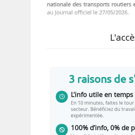
nationale des transports routiers e
au Journal officiel le 27/05/2026.
Les avenants concernent :
L'accè
• une dérogation temporaire à l’ac
• la garantie d’emploi et la pour
prestataire dans le transport inte
Leur objectif est d’instaurer, à tit
3 raisons de 
en Île-de-France, un nouveau dis
lorsque les entreprises entrantes
L’info utile en temps 
En 10 minutes, faites le tour 
secteur. Bénéficiez du trava
expérimentée.
100% d’info, 0% de 