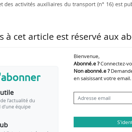
t des activités auxiliaires du transport (n° 16) est pu
s à cet article est réservé aux 
cord CFA - Voyageurs ;
suite des relations de travail en cas de changemen
rurbain de voyageurs.
Bienvenue,
Abonné.e ?
Connectez-vou
re provisoire dans le cadre de l’ouverture à la concurr
Non abonné.e ?
Demandez
s'abonner
positif dérogatoire garantissant l’emploi des salar
en saisissant votre email.
 et sortantes ne relèvent pas de la même convention…
utile
de l’actualité du
il d’une équipe
S'iden
pub