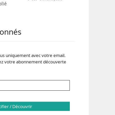
blié
abonnés
t de
s uniquement avec votre email.
ence
 votre abonnement découverte
iés
tifier / Découvrir