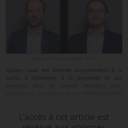
Sylvain Laval et Laurent Amadieu - © D.R.
Sylvain Laval est nommé vice-président à la
voirie, à l’entretien, à la proximité et aux
ouvrages d’art, et Laurent Amadieu, vice-
président à la création et au réaménagement
des espaces publics et de la voirie, à la
végétalisation et aux modes actifs de Grenoble
L'accès à cet article est
Alpes Métropole (Isère), le 26/05/2026.
réservé aux abonnés