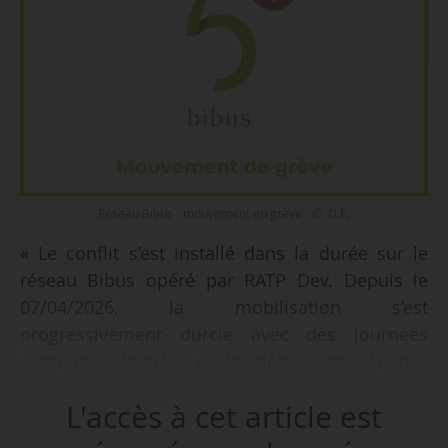
Réseau Bibus - mouvement en grève - © D.R.
« Le conflit s’est installé dans la durée sur le
réseau Bibus opéré par RATP Dev. Depuis le
07/04/2026, la mobilisation s’est
progressivement durcie avec des journées
complètes de grève et des débrayages répétés.
La mobilisation reste très forte, avec jusqu’à
L'accès à cet article est
85 % des conducteurs bus et tramways
mobilisés lors de certaines journées », déclarent