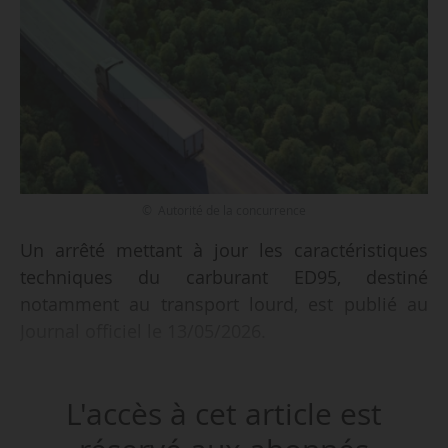
© Autorité de la concurrence
Un arrêté mettant à jour les caractéristiques
techniques du carburant ED95, destiné
notamment au transport lourd, est publié au
Journal officiel le 13/05/2026.
Pris en application de l’article L. 641-5-1 du code
L'accès à cet article est
de l’énergie, il intègre la nouvelle norme
expérimentale AFNOR XP M15-044 publiée en