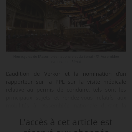
Hémicycles de l’Assemblée nationale et du Sénat - © Assemblée
nationale et Sénat
L’audition de Verkor et la nomination d’un
rapporteur sur la PPL sur la visite médicale
relative au permis de conduire, tels sont les
principaux sujets et rendez-vous relatifs aux
mobilités à l’Assemblée nationale durant la
semaine du 11/05/2026.
L'accès à cet article est
À l’Assemblée nationale, la mission d’évaluation