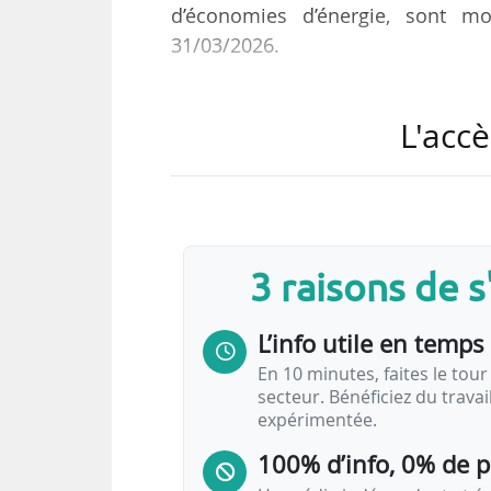
d’économies d’énergie, sont mo
31/03/2026.
L’article 4 de l’arrêté du 21/12
L'accè
organismes qui contrôlent les o
conditions de leur indépendance.
Le présent arrêté modifie l’article
d’un contrôle sur site. Sont interdit
3 raisons de 
• tout contrôle direct ou indire
certificats d’économies d’énergie 
L’info utile en temps 
• tout contrôle direct ou indirect 
En 10 minutes, faites le tour 
secteur. Bénéficiez du trava
expérimentée.
100% d’info, 0% de 