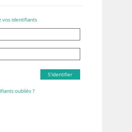
z vos identifiants
S'identifier
ifiants oubliés ?