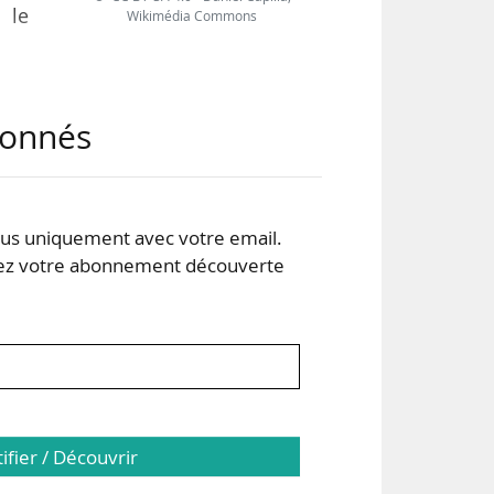
 le
Wikimédia Commons
des
abonnés
les
 cas
s uniquement avec votre email.
 votre abonnement découverte
des
tifier / Découvrir