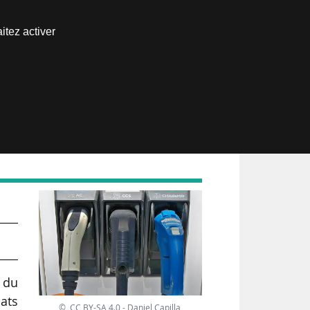
Nous joindre
itez activer
Espace abonné
 du
cats
© CC BY-SA 4.0 - Daniel Capilla,