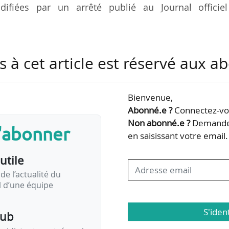
difiées par un arrêté publié au Journal officiel
/2025 fixe en effet les modalités d’accréditation 
s à cet article est réservé aux 
pérations standardisées d’économies d’énergie et 
Bienvenue,
 4, afin de préciser les pratiques interdites dans le
Abonné.e ?
Connectez-vou
s :
Non abonné.e ?
Demandez
s'abonner
ct entre l’organisme d’inspection et le demandeur 
en saisissant votre email.
ou son mandataire ;
utile
entre l’organisme…
de l’actualité du
il d’une équipe
S'iden
pub