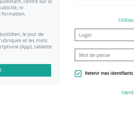
idistant, centré sur la
ublicité, ni
i formation.
Utilise
uotidien, le jour de
rubriques et les mots
artphone (App), tablette
R
Retenir mes identifiants
Ident