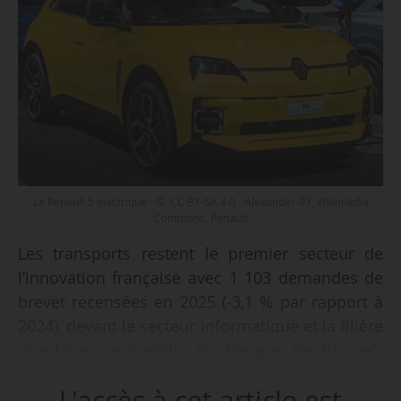
La Renault 5 électrique - © CC BY-SA 4.0 - Alexander-93, Wikimédia
Commons, Renault
Les transports restent le premier secteur de
l’innovation française avec 1 103 demandes de
brevet recensées en 2025 (-3,1 % par rapport à
2024), devant le secteur informatique et la filière
“machines, appareils et énergie électriques”,
indique le Technology Dashboard 2025 publié
L'accès à cet article est
par l’Office européen des brevets (OEB), le